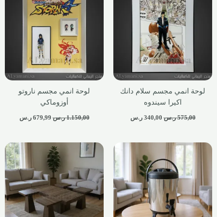
لوحة انمي مجسم سلام دانك
لوحة انمي مجسم ناروتو
اكيرا سيندوه
أوزوماكي
575,00
ر.س
340,00
ر.س
1.150,00
ر.س
679,99
ر.س