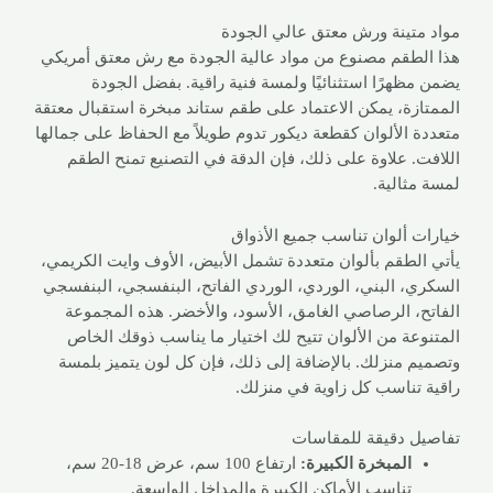
مواد متينة ورش معتق عالي الجودة
هذا الطقم مصنوع من مواد عالية الجودة مع رش معتق أمريكي
يضمن مظهرًا استثنائيًا ولمسة فنية راقية. بفضل الجودة
الممتازة، يمكن الاعتماد على طقم ستاند مبخرة استقبال معتقة
متعددة الألوان كقطعة ديكور تدوم طويلاً مع الحفاظ على جمالها
اللافت. علاوة على ذلك، فإن الدقة في التصنيع تمنح الطقم
لمسة مثالية.
خيارات ألوان تناسب جميع الأذواق
يأتي الطقم بألوان متعددة تشمل الأبيض، الأوف وايت الكريمي،
السكري، البني، الوردي، الوردي الفاتح، البنفسجي، البنفسجي
الفاتح، الرصاصي الغامق، الأسود، والأخضر. هذه المجموعة
المتنوعة من الألوان تتيح لك اختيار ما يناسب ذوقك الخاص
وتصميم منزلك. بالإضافة إلى ذلك، فإن كل لون يتميز بلمسة
راقية تناسب كل زاوية في منزلك.
تفاصيل دقيقة للمقاسات
المبخرة الكبيرة:
ارتفاع 100 سم، عرض 18-20 سم،
تناسب الأماكن الكبيرة والمداخل الواسعة.