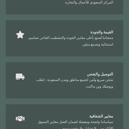
المركز السعودي للأعمال والتجارة.
القيمة والجودة
منتجاتنا تُصنع بأعلى معايير الجودة والتشطيب الفاخر, تصاميم
استثنائية وتصنيع متقن.
التوصيل والشحن
شحن سريع وآمن لجميع مناطق ومدن السعودية - إطلب
ويوصلك وين ماكنت.
معايير الشفافية
سياساتنا واضحة ومفصلة لضمان أفضل معايير التسوق
الإلكتروني, بلا تضليل ولا وعود مبهمة.