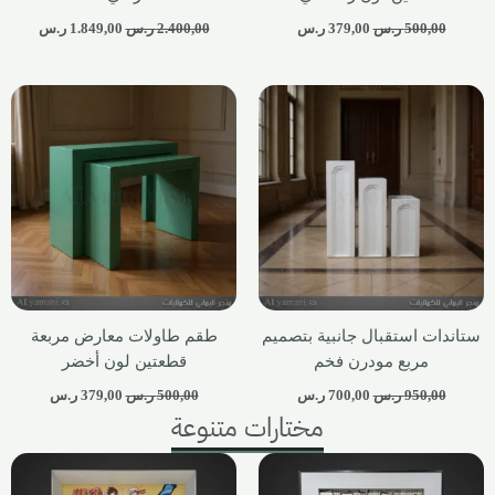
500,00
ر.س
379,00
ر.س
2.400,00
ر.س
1.849,00
ر.س
ستاندات استقبال جانبية بتصميم
طقم طاولات معارض مربعة
مربع مودرن فخم
قطعتين لون أخضر
950,00
ر.س
700,00
ر.س
500,00
ر.س
379,00
ر.س
مختارات متنوعة