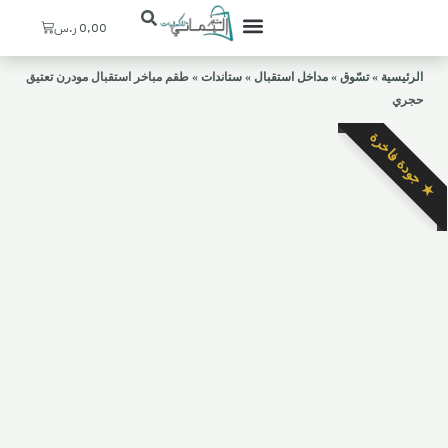
Cart
0,00
ر.س
تعرف علينا
ستيشنات القهوة
ديكورات منزلية
ركن اليماني
حسابي / التسجيل
المدخل والإستقبال
الرئيسية
»
تسّوق
»
مداخل استقبال
»
ستاندات
»
طقم مباخر استقبال مودرن تعتيق
حجري
★ جودة فاخرة