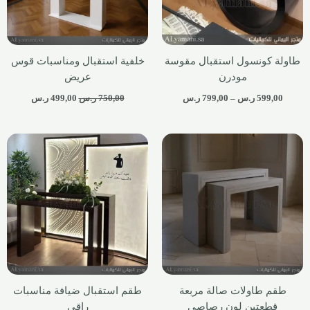
طاولة كونسول استقبال مقوسة
خلفية استقبال ومناسبات قوس
مودرن
عريض
599,00
ر.س
–
799,00
ر.س
750,00
ر.س
499,00
ر.س
طقم طاولات صالة مربعة
طقم استقبال ضيافة مناسبات
قطعتين لون رصاصي
راقي