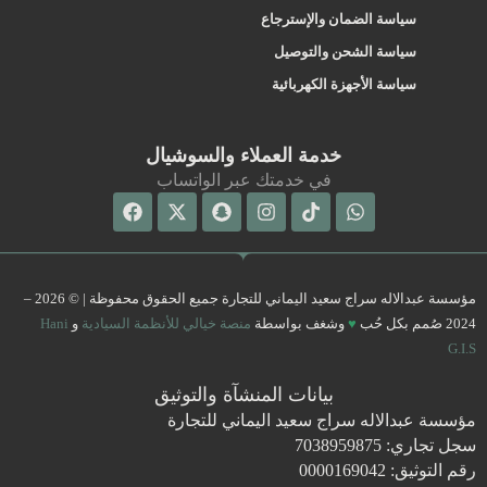
سياسة الضمان والإسترجاع
سياسة الشحن والتوصيل
سياسة الأجهزة الكهربائية
خدمة العملاء والسوشيال
في خدمتك عبر الواتساب
Facebook
Snapchat
X-
Instagram
Tiktok
Whatsapp
twitter
مؤسسة عبدالاله سراج سعيد اليماني للتجارة جميع الحقوق محفوظة | © 2026 –
2024 صُمم بكل حُب
♥
وشغف بواسطة
منصة خيالي للأنظمة السيادية
و
Hani
G.I.S
بيانات المنشآة والتوثيق
مؤسسة عبدالاله سراج سعيد اليماني للتجارة
سجل تجاري: 7038959875
رقم التوثيق: 0000169042