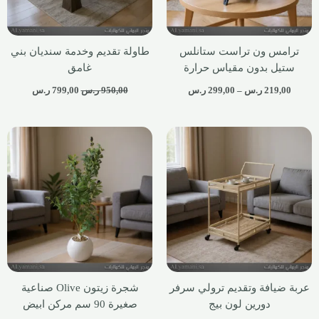
ترامس ون تراست ستانلس
طاولة تقديم وخدمة سنديان بني
ستيل بدون مقياس حرارة
غامق
219,00
ر.س
–
299,00
ر.س
950,00
ر.س
799,00
ر.س
عربة ضيافة وتقديم ترولي سرفر
شجرة زيتون Olive صناعية
دورين لون بيج
صغيرة 90 سم مركن ابيض