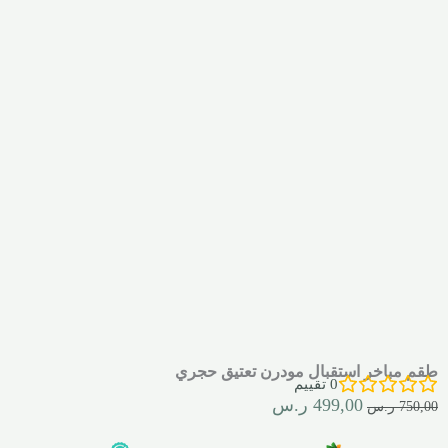
طقم مباخر استقبال مودرن تعتيق حجري
0
تقييم
499,00
ر.س
750,00
ر.س