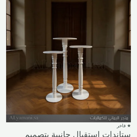
السعر
السعر
الأصلي
الحالي
هو:
هو:
750,00 ر.س.
499,00 ر.س.
★ فاخر
ستاندات استقبال جانبية بتصميم