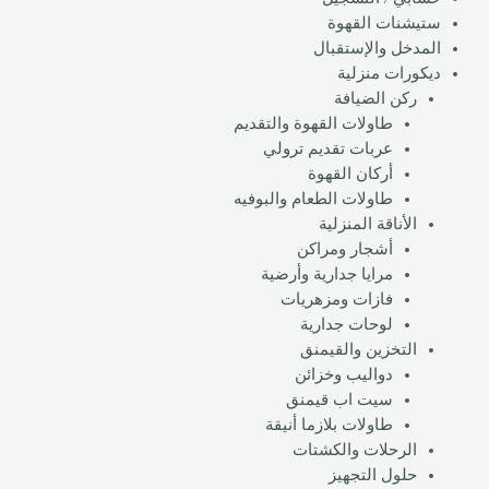
ستيشنات القهوة
المدخل والإستقبال
ديكورات منزلية
ركن الضيافة
طاولات القهوة والتقديم
عربات تقديم ترولي
أركان القهوة
طاولات الطعام والبوفيه
الأناقة المنزلية
أشجار ومراكن
مرايا جدارية وأرضية
فازات ومزهريات
لوحات جدارية
التخزين والقيمنق
دواليب وخزائن
سيت اب قيمنق
طاولات بلازما أنيقة
الرحلات والكشتات
حلول التجهيز