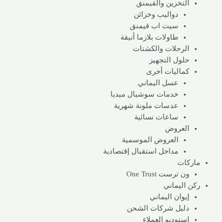
التخزين والقيمنق
دواليب وخزائن
سيت اب قيمنق
طاولات بلازما أنيقة
الرحلات والكشتات
حلول التجهيز
كماليات أخرى
عسل اليماني
خدمات سوشيال ميديا
عدسات ملونة​ شهرية
ساعات نسائية
العروض
العروض الموسمية
مداخل استقبال إقتصادية
ماركات
ون ترست One Trust
ركن اليماني
إيوان اليماني
دليل شركات الشحن
استوديو العملاء