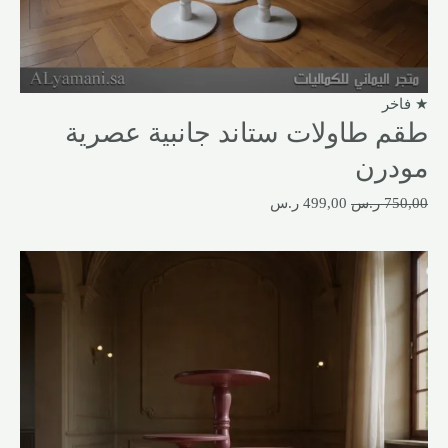
★ فاخر
طقم طاولات ستاند جانبية عصرية
مودرن
750,00
ر.س
499,00
ر.س
السعر
السعر
الأصلي
الحالي
هو:
هو:
750,00 ر.س.
499,00 ر.س.