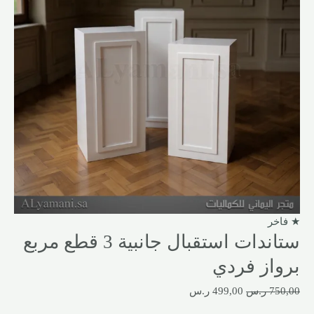
★ فاخر
ستاندات استقبال جانبية 3 قطع مربع
برواز فردي
750,00
ر.س
499,00
ر.س