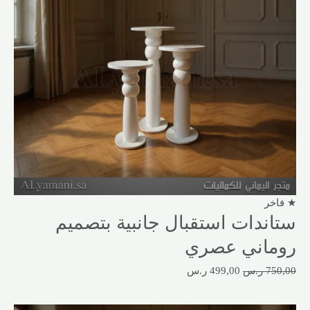
★ فاخر
ستاندات استقبال جانبية بتصميم
روماني عصري
750,00
ر.س
499,00
ر.س