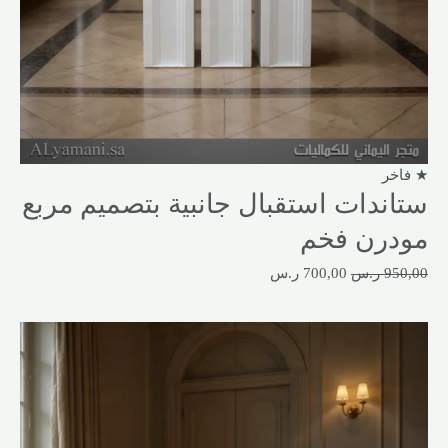
★ فاخر
ستاندات استقبال جانبية بتصميم مربع
مودرن فخم
950,00
ر.س
700,00
ر.س
السعر
السعر
الأصلي
الحالي
هو:
هو:
750,00 ر.س.
499,00 ر.س.