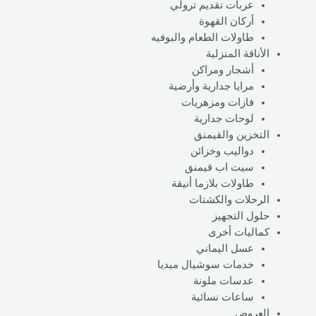
عربات تقديم ترولي
أركان القهوة
طاولات الطعام والبوفيه
الأناقة المنزلية
أشجار ومراكن
مرايا جدارية وأرضية
فازات ومزهريات
لوحات جدارية
التخزين والقيمنق
دواليب وخزائن
سيت اب قيمنق
طاولات بلازما أنيقة
الرحلات والكشتات
حلول التجهيز
كماليات أخرى
عسل اليماني
خدمات سوشيال ميديا
عدسات ملونة​
ساعات نسائية
العروض