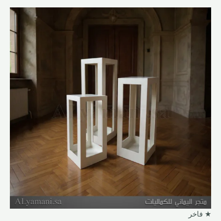
السعر
السعر
الأصلي
الحالي
هو:
هو:
750,00 ر.س.
499,00 ر.س.
★ فاخر