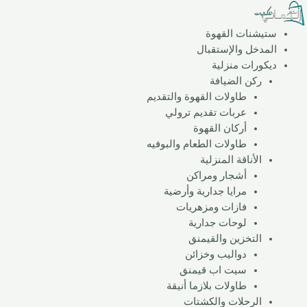
خطي
لى
ستيشنات القهوة
لمحتوى
المدخل والإستقبال
ديكورات منزلية
ركن الضيافة
طاولات القهوة والتقديم
عربات تقديم ترولي
أركان القهوة
طاولات الطعام والبوفيه
الأناقة المنزلية
أشجار ومراكن
مرايا جدارية وأرضية
فازات ومزهريات
لوحات جدارية
التخزين والقيمنق
دواليب وخزائن
سيت اب قيمنق
طاولات بلازما أنيقة
الرحلات والكشتات