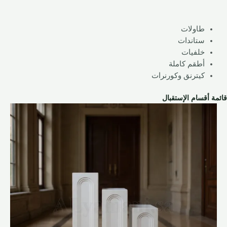
طاولات
ستاندات
خلفيات
أطقم كاملة
كيترنق وكورنرات
قائمة أقسام الإستقبال
السعر
السعر
الأصلي
الحالي
هو:
هو:
950,00 ر.س.
700,00 ر.س.