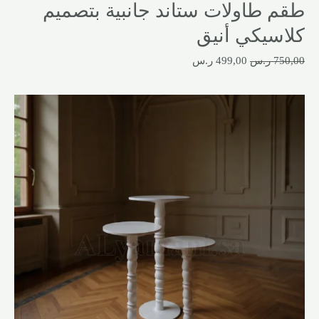
طقم طاولات ستاند جانبية بتصميم
كلاسيكي أنيق
750,00
ر.س
499,00
ر.س
السعر
السعر
الأصلي
الحالي
هو:
هو:
750,00 ر.س.
499,00 ر.س.