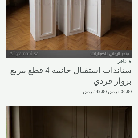
★ فاخر
ستاندات استقبال جانبية 4 قطع مربع
برواز فردي
800,00
ر.س
549,00
ر.س
السعر
السعر
الأصلي
الحالي
هو:
هو:
750,00 ر.س.
499,00 ر.س.