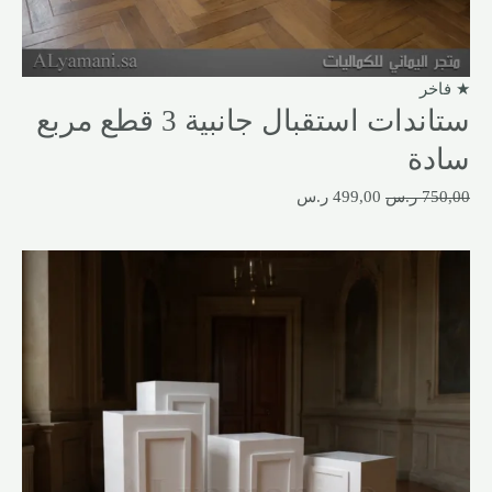
★ فاخر
ستاندات استقبال جانبية 3 قطع مربع
سادة
750,00
ر.س
499,00
ر.س
السعر
السعر
الأصلي
الحالي
هو:
هو:
800,00 ر.س.
549,00 ر.س.