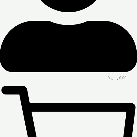
0,00
ر.س
0