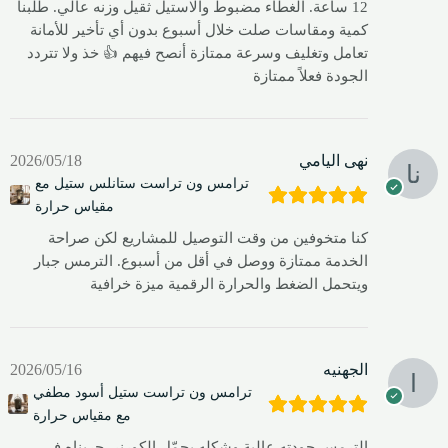
12 ساعة. الغطاء مضبوط والاستيل ثقيل وزنه عالي. طلبنا
كمية ومقاسات صلت خلال أسبوع بدون أي تأخير للأمانة
تعامل وتغليف وسرعة ممتازة أنصح فيهم 👍 خذ ولا تتردد
الجودة فعلاً ممتازة
نهى اليامي
2026/05/18
ترامس ون تراست ستانلس ستيل مع
مقياس حرارة
كنا متخوفين من وقت التوصيل للمشاريع لكن صراحة
الخدمة ممتازة ووصل في أقل من أسبوع. الترمس جبار
ويتحمل الضغط والحرارة الرقمية ميزة خرافية
الجهنيه
2026/05/16
ترامس ون تراست ستيل أسود مطفي
مع مقياس حرارة
الترمس جودته عالية وشكله يجمّل الكورنر. جربناه في