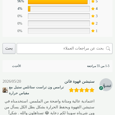
96%
5
4%
4
0%
3
0%
2
0%
1
بحث
1-5 من 55 مراجعة
ستيشن قهوة فاتن
2026/05/20
ترامس ون تراست ستانلس ستيل مع
مقياس حرارة
اعتمادية عالية ومتانة واضحة من الملمس. استخدمناه في
ستيشن القهوة ويحفظ الحرارة بشكل بطل الكل يسأل من
وين شريناه سوينا لكم دعاية 😂 تستاهلون والله . شكراً