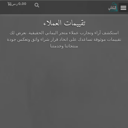
Cart
0,00
ر.س
تعرف علينا
ستيشنات القهوة
ديكورات منزلية
ركن اليماني
حسابي / التسجيل
المدخل والإستقبال
تقييمات العملاء
استكشف آراء وتجارب عملاء متجر اليماني الحقيقية. نعرض لك
تقييمات موثوقة تساعدك على اتخاذ قرار شراء واثق وتعكس جودة
منتجاتنا وخدمتنا