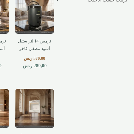
ترمس 14 لتر ستيل
أسود مطفي فاخر
أسو
370,00
ر.س
0
289,00
ر.س
0