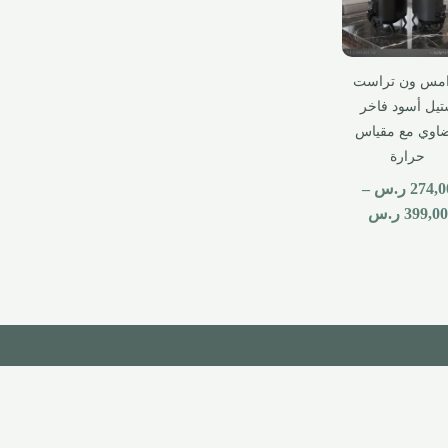
امس ون تراست
يل أسود فاخر
ضاوي مع مقياس
حرارة
274,0
ر.س
–
399,00
ر.س
معايير الشفافية
دن
سياساتنا واضحة ومفصلة لضمان أفضل