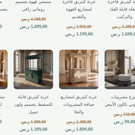
 كيترنق فاخرة
عربة كيترنق فاخرة
ستيشن قهوة بتصميم
مي
قلة قابلة للفك
لمشاريع القهوة
روماني راقي
بتصم
والتركيب
والتقديم
4.500,00
ر.س
0
3.499,00
ر.س
0
2.200,0
ر.س
3.950,00
ر.س
1.699,
ر.س
3.199,00
ر.س
زع مشروبات
عربة كيترنق لمشاريع
عربة كيترنق قابلة
ستي
ني باللون الأبيض
ضيافة المشروبات
للتسفيط بتصميم ولون
لم
والحلا
جميل
150,0
ر.س
0
99,0
ر.س
0
2.400,00
ر.س
1.800,00
ر.س
1.899,00
ر.س
1.399,00
ر.س