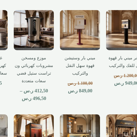
ر ميني بار قهوة
ميني بار وستيشن
موزع ومسخن
غل
 للفك والتركيب
قهوة سهل النقل
مشروبات كهربائي ون
كهر
والتركيب
تراست ستيل فضي
سعات
1.200,0
ر.س
سعات متعددة
949,0
ر.س
5
1.100,00
ر.س
849,00
ر.س
412,50
ر.س
–
496,50
ر.س