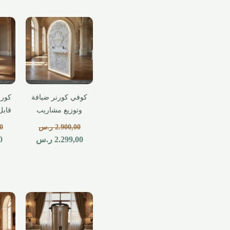
كوفي كورنر ضيافة
كورن
وتوزيع مشاريب
قابل
2.900,00
ر.س
0
2.299,00
ر.س
0