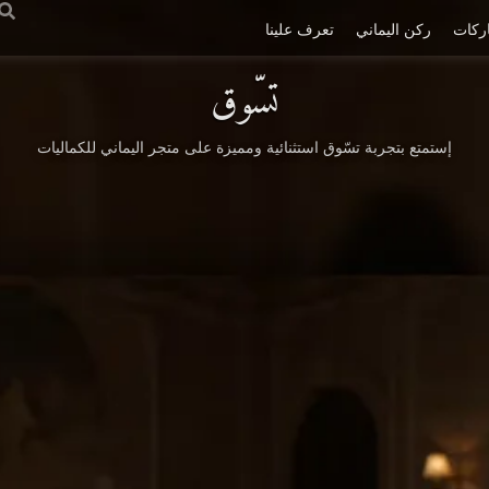
ركات
ركن اليماني
تعرف علينا
تسّوق
إستمتع بتجربة تسّوق استثنائية ومميزة على متجر اليماني للكماليات