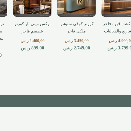
كشك قهوة فاخر
كورنر كوفي ستيشن
بوكس ميني بار كورنر
تر
اريع والفعاليات
ملكي فاخر
بتصميم فاخر
ست
بي
4.900,0
ر.س
3.450,00
ر.س
1.400,00
ر.س
3.799,
ر.س
2.749,00
ر.س
899,00
ر.س
0
والجودة
التوصيل والشحن
 تُصنع بأعلى معايير الجودة
شحن سريع وآمن لجميع مناطق وم