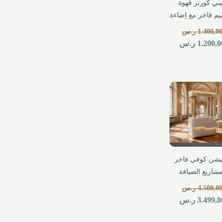
ني كورنر قهوة
يم فاخر مع إضاءة
1.400,0
ر.س
1.200,0
ر.س
شن كوفي فاخر
شاريع الضيافة
4.500,0
ر.س
3.499,0
ر.س