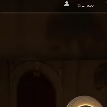
Cart
0,00
ر.س