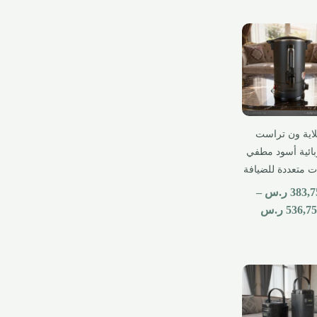
اية ون تراست
بائية أسود مطفي
 متعددة للضيافة
383,7
ر.س
–
536,75
ر.س