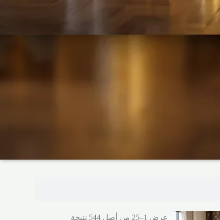
عرض 1–25 من أصل 544 نتيجة