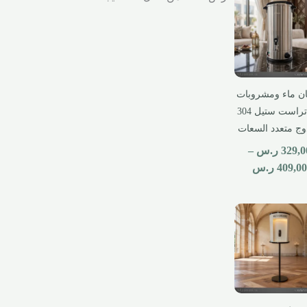
 ماء ومشروبات
ون تراست ستيل 304
ج متعدد السعات
329,0
ر.س
–
409,00
ر.س