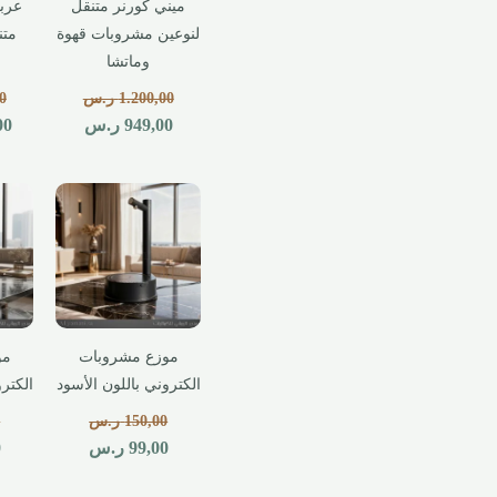
ميني كورنر متنقل
عربة
لنوعين مشروبات قهوة
متن
وماتشا
1.200,00
ر.س
0
949,00
ر.س
00
موزع مشروبات
مو
الكتروني باللون الأسود
الكترو
150,00
ر.س
0
99,00
ر.س
0