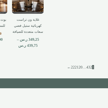
غلاية ون تراست
بوث 
كهربائية ستيل فضي
للمش
سعات متعددة للضيافة
0
349,25
ر.س
–
00
439,75
ر.س
←
22
21
20
…
4
3
2
1
الثقة والآمان
القيمة 
متجرنا رسمي وموثق بسجل تجاري ووثيقة
منتجاتنا