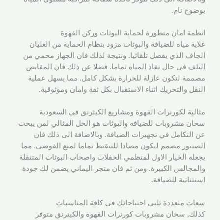
بوضوح تام.
انظمة امان متطورة لحماية البوثات وركن القهوة
غلاية مياه للضيافة والبوثات مزود بنظام الحماية من الغليان
الجاف الذي يفصل تلقائيا. ونتيجة لذلك فان الجهاز محمي من
التلف في حال نفاذ المياه تماما. فضلا عن ذلك فان المقابض
مصممة لتكون عازلة للحرارة بشكل كامل. مما يسهل عملية
النقل والتحريك اثناء الاستقبال بكل ثقة وامان وموثوقية.
مثالية لكورنرات القهوة ومشاريع الكيترنق في السعودية
سخان مشروبات للضيافة والبوثات هو الحل المثالي لمن يبحث
عن التكامل في تجهيزات الضيافة. وبالاضافة الى ذلك فان
الصنبور مصمم ليكون مضادا للتنقيط تماما لمنع الفوضى. مما
يجعله الخيار الاول لمنظمي الحفلات واصحاب البوثات المتنقلة
والمجالس الكبيرة. ومن ثم فان متجر اليماني يضمن لك جودة
استثنائية للضيافة.
سعات متعددة تلبي احتياجاتك في كافة المناسبات
كذلك, سخان مشروبات كورنرات القهوة والكيترنق متوفر