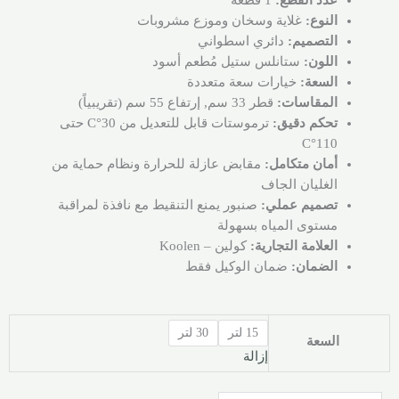
عدد القطع:
1 قطعة
النوع:
غلاية وسخان وموزع مشروبات
التصميم:
دائري اسطواني
اللون:
ستانلس ستيل مُطعم أسود
السعة:
خيارات سعة متعددة
المقاسات:
قطر 33 سم, إرتفاع 55 سم (تقريبياً)
تحكم دقيق:
ترموستات قابل للتعديل من 30°C حتى
110°C
أمان متكامل:
مقابض عازلة للحرارة ونظام حماية من
الغليان الجاف
تصميم عملي:
صنبور يمنع التنقيط مع نافذة لمراقبة
مستوى المياه بسهولة
العلامة التجارية:
كولين – Koolen
الضمان:
ضمان الوكيل فقط
15 لتر
30 لتر
السعة
إزالة