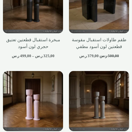
طقم طاولات استقبال مقوسة
مبخرة استقبال قطعتين تعتيق
قطعتين لون أسود مطفي
حجري لون أسود
500,00
ر.س
379,00
ر.س
325,00
ر.س
–
499,00
ر.س