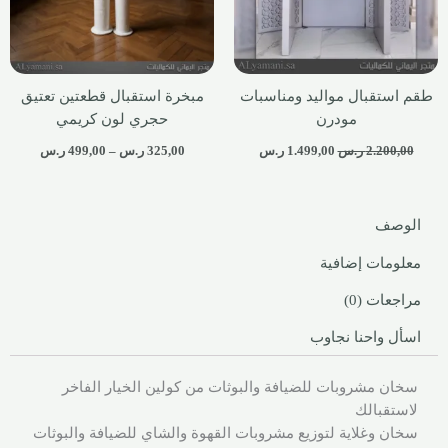
طقم استقبال مواليد ومناسبات
مبخرة استقبال قطعتين تعتيق
مودرن
حجري لون كريمي
2.200,00
ر.س
1.499,00
ر.س
325,00
ر.س
–
499,00
ر.س
الوصف
معلومات إضافية
مراجعات (0)
اسأل واحنا نجاوب
سخان مشروبات للضيافة والبوثات من كولين الخيار الفاخر
لاستقبالك
سخان وغلاية لتوزيع مشروبات القهوة والشاي للضيافة والبوثات