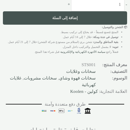
+
-
إضافة إلى السلة
📦 الشحن والتوصيل:
المنتج مُصنع مُسبقاً – قد يحتاج إلى تركيب بسيط.
توصيل في جدة ومكة:
خلال 7 إلى 14 أيام عمل.
بقية المناطق والمدن:
شحن بري (استلام من مستودع شركة الشحن) خلال 7 إلى 21 أيام عمل.
تنويه:
لا يشمل التحميل والتركيب داخل المنزل.
فضلاً راجع
سياسة الأجهزة الكهربائية والإلكترونية
قبل شراء هذا المنتج.
معرف المنتج:
STS001
التصنيف:
سخانات وغلايات
الوسوم:
سخانات قهوة وشاي
,
سخانات مشروبات
,
غلايات
كهربائية
العلامة التجارية:
كولين - Koolen
طرق دفع متعددة وآمنة