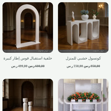
كونسول خشبي للمنزل
خلفية استقبال قوس إطار كبيرة
950,00
ر.س
550,00
ر.س
600,00
ر.س
499,00
ر.س