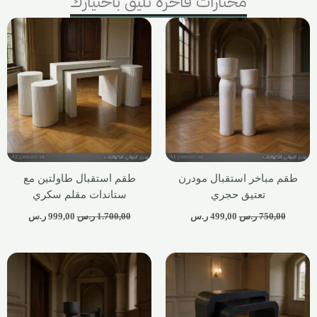
مختارات فاخرة تليق باختيارك
طقم مباخر استقبال مودرن
طقم استقبال طاولتين مع
تعتيق حجري
ستاندات مقلم سكري
750,00
ر.س
499,00
ر.س
1.700,00
ر.س
999,00
ر.س