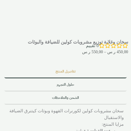
سخان وغلاية توزيع مشروبات كولين للضيافة والبوثات
0
تقييم
450,00
ر.س
–
550,00
ر.س
تفاصيل المنتج
حلول التجهيز
الشحن والملاحظات
سخان مشروبات كولين لكورنرات القهوة وبوثات كيتنرق الضيافة
والاستقبال
مزايا المنتج: