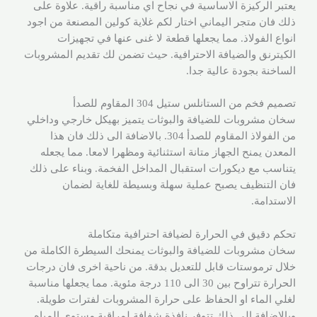
يعتبر الركيزة الاساسية في نجاح اي مناسبة راقية. علاوة على
ذلك فان متجر اليماني اختار لكم غلاية كولين المصنعة من اجود
انواع الفولاذ. مما يجعلها قطعة لا غنى عنها في تجهيزات
الكيترنق والضيافة الاحترافية. حيث تضمن لك تقديم المشروبات
الساخنة بجودة عالية جدا.
تصميم فخم من الستانلس ستيل 304 المقاوم للصدأ
سخان مشروبات للضيافة والبوثات يتميز بهيكل خارجي وداخلي
من الفولاذ المقاوم للصدأ 304. بالاضافة الى ذلك فان هذا
المعدن يمنح الجهاز متانة استثنائية ومظهرا لامعا. مما يجعله
يتناسب مع ديكورات استقبال المداخل الفخمة. وبناء على ذلك
فان التنظيف يصبح عملية سهلة وبسيطة للغاية لضمان
الاستدامة.
تحكم دقيق في الحرارة لضيافة احترافية متكاملة
سخان مشروبات للضيافة والبوثات يمنحك السيطرة الكاملة من
خلال ترموستات قابل للتعديل بدقة. من ناحية اخرى فان درجات
الحرارة تتراوح بين 30 الى 110 درجة مئوية. مما يجعلها مناسبة
لغلي الماء او الحفاظ على حرارة المشروبات لفترات طويلة.
وبالاضافة الى ذلك تتوفر نافذة شفافة لمراقبة مستوى المياه