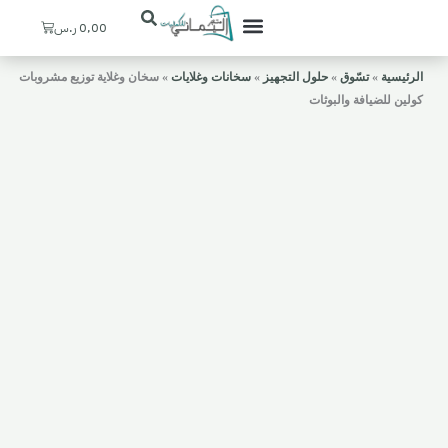
Cart
0,00
ر.س
تعرف علينا
ستيشنات القهوة
ديكورات منزلية
ركن اليماني
حسابي / التسجيل
المدخل والإستقبال
الرئيسية
»
تسّوق
»
حلول التجهيز
»
سخانات وغلايات
»
سخان وغلاية توزيع مشروبات
كولين للضيافة والبوثات