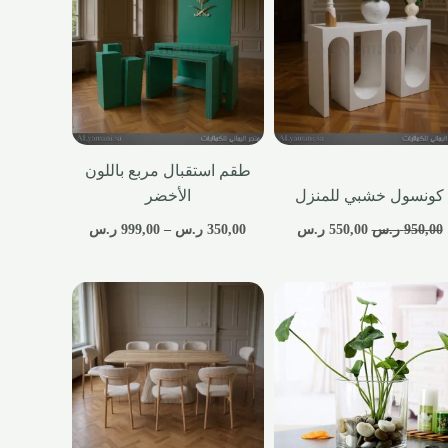
طقم استقبال مربع باللون
كونسول خشبي للمنزل
الأخضر
950,00
ر.س
550,00
ر.س
350,00
ر.س
–
999,00
ر.س