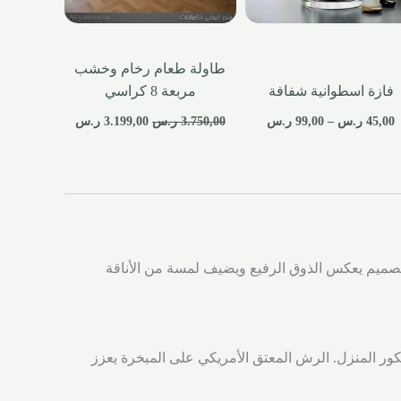
طاولة طعام رخام وخشب
فازة اسطوانية شفافة
مربعة 8 كراسي
45,00
ر.س
–
99,00
ر.س
3.750,00
ر.س
3.199,00
ر.س
لتصميم يعكس الذوق الرفيع ويضيف لمسة من الأناقة
ديكور المنزل. الرش المعتق الأمريكي على المبخرة يعزز