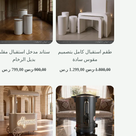
طقم استقبال كامل بتصميم
ستاند مدخل استقبال مقلم
مقوس سادة
بديل الرخام
1.800,00
ر.س
1.299,00
ر.س
900,00
ر.س
799,00
ر.س