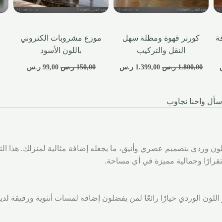
ة
كورنر قهوة ومظلة سهل
موزع مشروبات الكتروني
النقل والتركيب
باللون الأسود
1.800,00
ر.س
1.399,00
ر.س
150,00
ر.س
99,00
ر.س
سأل واحنا نجاوب
بلون وردي بتصميم عصري وأنيق، ما يجعله إضافة مثالية لمنزلك. هذا ا
قرارًا وجمالية مميزة في أي مساحة.
ر اللون الوردي خيارًا رائعًا لمن يفضلون إضافة لمسات أنثوية ورقيقة ل