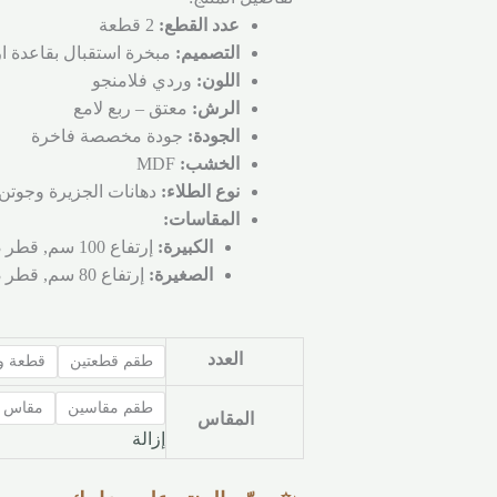
عدد القطع:
2 قطعة
التصميم:
مبخرة استقبال بقاعدة ا
اللون:
وردي فلامنجو
الرش:
معتق – ربع لامع
الجودة:
جودة مخصصة فاخرة
الخشب:
MDF
نوع الطلاء:
دهانات الجزيرة وجوتن
المقاسات:
الكبيرة:
إرتفاع 100 سم, قطر 13 سم
الصغيرة:
إرتفاع 80 سم, قطر 13 سم
العدد
طقم قطعتين
قطعة و
طقم مقاسين
مقاس ك
المقاس
إزالة