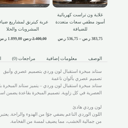
غلاية ون تراست كهربائية
أسود مطفي سعات متعددة
عربة كيترنق لمشاريع ضياف
للضيافة
المشروبات والحلا
383,75
ر.س
–
536,75
ر.س
2.400,00
ر.س
1.899,00
ر.س
الوصف
معلومات إضافية
مراجعات (0)
ا
ستاند مبخرة استقبال لون وردي بتصميم عصري وأنيق
تصميم عصري بألوان ناعمة
ستاند مبخرة استقبال لون وردي – يتميز ستاند المبخرة 
العصرية في كل زاوية. تصميم المبخرة بقاعدة يضمن است
لون وردي هادئ
اللون الوردي الناعم يضفي جوًا من الهدوء والراحة. يعتب
من جمالية الخشب، مما يضيف لمسة من الفخامة.