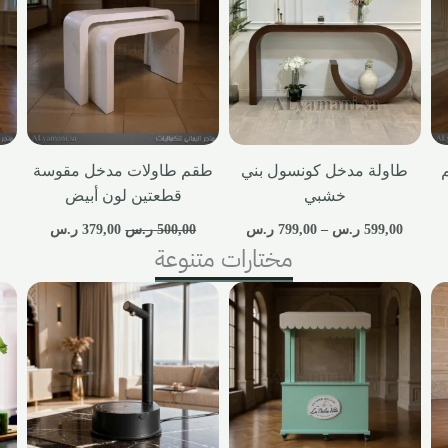
طاولة مدخل كونسول بني
طقم طاولات مدخل مقوسة
خشبي
قطعتين لون أبيض
599,00
ر.س
–
799,00
ر.س
500,00
ر.س
379,00
ر.س
مختارات متنوعة