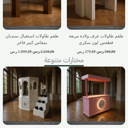
طقم طاولات غرف ولادة مربعة
طقم طاولات استقبال سنديان
قطعتين لون سكري
بمقاس كبير فاخر
500,00
ر.س
379,00
ر.س
2.250,00
ر.س
1.899,00
ر.س
مختارات متنوعة