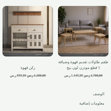
طقم طاولات تقديم قهوة وضيافة
5 قطع مودرن لون بيج
ركن قهوة
1.700,00
ر.س
1.449,00
ر.س
1.200,00
ر.س
899,00
ر.س
الوصف
معلومات إضافية