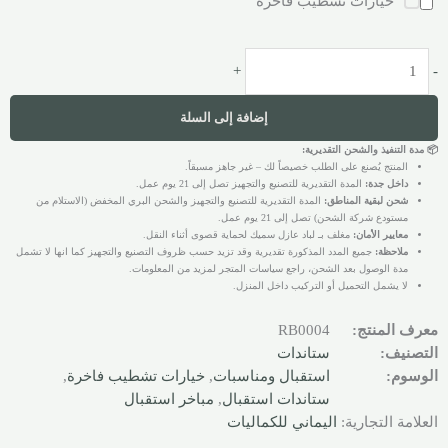
خيارات تشطيب فاخرة
+
-
إضافة إلى السلة
📦 مدة التنفيذ والشحن التقديرية:
المنتج يُصنع على الطلب خصيصاً لك – غير جاهز مسبقاً.
داخل جدة:
المدة التقديرية للتصنيع والتجهيز تصل إلى 21 يوم عمل.
شحن لبقية المناطق:
المدة التقديرية للتصنيع والتجهيز والشحن البري المخفض (الاستلام من
مستودع شركة الشحن) تصل إلى 21 يوم عمل.
معايير الأمان:
مغلف بـ لباد عازل سميك لحماية قصوى أثناء النقل.
ملاحظة:
جميع المدد المذكورة تقديرية وقد تزيد حسب ظروف التصنيع والتجهيز كما انها لا تشمل
مدة الوصول بعد الشحن، راجع سياسات المتجر لمزيد من المعلومات.
لا يشمل التحميل أو التركيب داخل المنزل.
معرف المنتج:
RB0004
التصنيف:
ستاندات
الوسوم:
استقبال ومناسبات
,
خيارات تشطيب فاخرة
,
ستاندات استقبال
,
مباخر استقبال
العلامة التجارية:
اليماني للكماليات