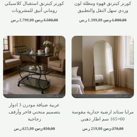
كورنر كيترنق قهوة ومظلة لون
كورنر كيترنق استقبال كلاسيكي
وردي سهل النقل والتطبيق
روماني أنيق للمشروبات
1.800,00
ر.س
1.399,00
ر.س
3.500,00
ر.س
2.799,00
ر.س
عربية ضيافة مودرن 3 ادوار
مرايا ستاند ارضية جدارية مقوسة
بتصميم منحني فاخر وأرفف
60×165 سم اطار ذهبي
زجاجية
270,00
ر.س
219,00
ر.س
850,00
ر.س
625,00
ر.س