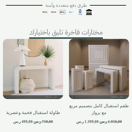
طرق دفع متعددة وآمنة
مختارات فاخرة تليق باختيارك
طقم استقبال كامل بتصميم مربع
مع برواز
طاولة استقبال فخمة وعصرية
1.950,00
ر.س
1.399,00
ر.س
750,00
ر.س
499,00
ر.س