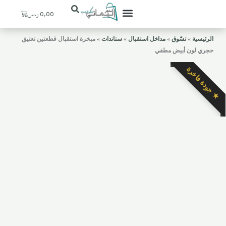
Cart
0,00
ر.س
تعرف علينا
ستيشنات القهوة
ديكورات منزلية
ركن اليماني
حسابي / التسجيل
المدخل والإستقبال
الرئيسية
»
تسّوق
»
مداخل استقبال
»
ستاندات
»
مبخرة استقبال قطعتين تعتيق
حجري لون أبيض مطفي
★ جودة فاخرة