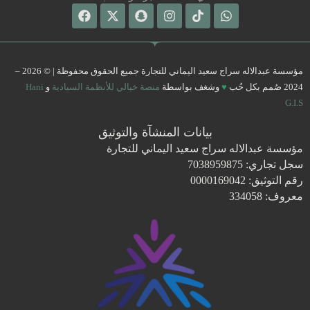
Facebook
Snapchat
X-
Instagram
Tiktok
Whatsapp
twitter
مؤسسة عبدالاله سراج سعيد اليماني للتجارة جميع الحقوق محفوظة | © 2026 –
2024 صُمم بكل حُب
♥
وشغف بواسطة
منصة خيالي للأنظمة السيادية
و
Hani
G.I.S
بيانات المنشآة والتوثيق
مؤسسة عبدالاله سراج سعيد اليماني للتجارة
سجل تجاري: 7038959875
رقم التوثيق: 0000169042
معروف: 334058