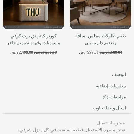
طقم طاولات مجلس ضيافة
كورنر كيترينق بوث كوفي
وتقديم دائرية بني
مشروبات وقهوة تصميم فاخر
1.500,00
ر.س
999,00
ر.س
3.200,00
ر.س
2.499,00
ر.س
الوصف
معلومات إضافية
مراجعات (0)
اسأل واحنا نجاوب
مبخرة استقبال
تعتبر مبخرة الاستقبال قطعة أساسية في كل منزل شرقي،