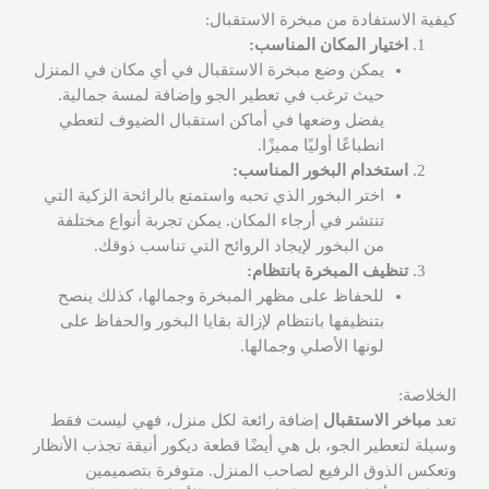
كيفية الاستفادة من مبخرة الاستقبال:
اختيار المكان المناسب:
يمكن وضع مبخرة الاستقبال في أي مكان في المنزل
حيث ترغب في تعطير الجو وإضافة لمسة جمالية.
يفضل وضعها في أماكن استقبال الضيوف لتعطي
انطباعًا أوليًا مميزًا.
استخدام البخور المناسب:
اختر البخور الذي تحبه واستمتع بالرائحة الزكية التي
تنتشر في أرجاء المكان. يمكن تجربة أنواع مختلفة
من البخور لإيجاد الروائح التي تناسب ذوقك.
تنظيف المبخرة بانتظام:
للحفاظ على مظهر المبخرة وجمالها، كذلك ينصح
بتنظيفها بانتظام لإزالة بقايا البخور والحفاظ على
لونها الأصلي وجمالها.
الخلاصة:
تعد
مباخر الاستقبال
إضافة رائعة لكل منزل، فهي ليست فقط
وسيلة لتعطير الجو، بل هي أيضًا قطعة ديكور أنيقة تجذب الأنظار
وتعكس الذوق الرفيع لصاحب المنزل. متوفرة بتصميمين