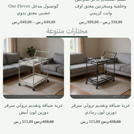
وخلفية ومبخرتين معتق اوف
كونسول مدخل One Eleven
وايت كريمي
خشبي معتق يدوي
350,00
ر.س
–
999,00
ر.س
649,00
ر.س
–
849,00
ر.س
مختارات متنوعة
عربة ضيافة وتقديم ترولي سرفر
عربة ضيافة وتقديم ترولي سرفر
دورين لون رمادي
دورين لون أبيض
450,00
ر.س
315,00
ر.س
450,00
ر.س
315,00
ر.س