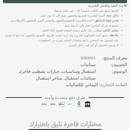
📦 مدة التنفيذ والشحن التقديرية:
المنتج يُصنع على الطلب خصيصاً لك – غير جاهز مسبقاً.
داخل جدة:
المدة التقديرية للتصنيع والتجهيز تصل إلى 21 يوم عمل.
شحن لبقية المناطق:
المدة التقديرية للتصنيع والتجهيز والشحن البري المخفض (الاستلام من
مستودع شركة الشحن) تصل إلى 21 يوم عمل.
معايير الأمان:
مغلف بـ لباد عازل سميك لحماية قصوى أثناء النقل.
ملاحظة:
جميع المدد المذكورة تقديرية وقد تزيد حسب ظروف التصنيع والتجهيز كما انها لا تشمل
مدة الوصول بعد الشحن، راجع سياسات المتجر لمزيد من المعلومات.
لا يشمل التحميل أو التركيب داخل المنزل.
معرف المنتج:
RB0001
التصنيف:
ستاندات
الوسوم:
استقبال ومناسبات
,
خيارات تشطيب فاخرة
,
ستاندات استقبال
,
مباخر استقبال
العلامة التجارية:
اليماني للكماليات
طرق دفع متعددة وآمنة
مختارات فاخرة تليق باختيارك