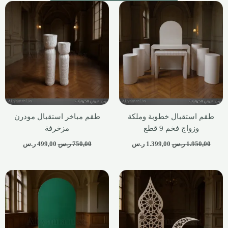
طقم استقبال خطوبة وملكة
طقم مباخر استقبال مودرن
وزواج فخم 9 قطع
مزخرفة
1.950,00
ر.س
1.399,00
ر.س
750,00
ر.س
499,00
ر.س