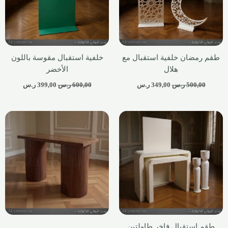
طقم رمضان خلفية استقبال مع
خلفية استقبال مقوسة باللون
هلال
الأخضر
500,00
ر.س
349,00
ر.س
600,00
ر.س
399,00
ر.س
طقم استقبال فاخر طاولتين