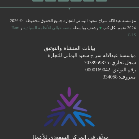
مؤسسة عبدالاله سراج سعيد اليماني للتجارة جميع الحقوق محفوظة | © 2026 –
2024 صُمم بكل حُب
♥
وشغف بواسطة
منصة خيالي للأنظمة السيادية
و
Hani
G.I.S
بيانات المنشآة والتوثيق
مؤسسة عبدالاله سراج سعيد اليماني للتجارة
سجل تجاري: 7038959875
رقم التوثيق: 0000169042
معروف: 334058
موثّق في المركز السعودي للأعمال