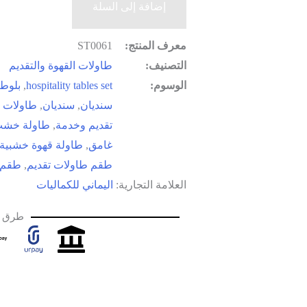
إضافة إلى السلة
معرف المنتج:
ST0061
التصنيف:
طاولات القهوة والتقديم
الوسوم:
hospitality tables set
,
بلوط
سنديان
,
سنديان
,
طاولات 
تقديم وخدمة
,
طاولة خشب
غامق
,
طاولة قهوة خشبية
طقم طاولات تقديم
,
طقم 
العلامة التجارية:
اليماني للكماليات
طرق د