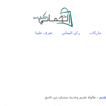
ماركات
ركن اليماني
تعرف علينا
قديم
»
طاولة تقديم وخدمة سنديان بني غامق