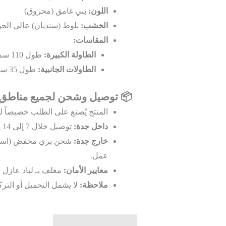
اللون:
بني غامق (محروق)
الخشب:
بلوط (سنديان) عالي الجو
المقاسات:
الطاولة الكبيرة:
طول 110 سم, عمق 60 سم, إرتفاع 47 سم
الطاولات الجانبية:
طول 35 سم, عرض 35 سم, إرتفاع 52 سم
📦 توصيل وشحن لجميع مناطق 
المنتج يُصنع على الطلب خصيصاً لك
داخل جدة:
توصيل خلال 7 إلى 14 يوم عمل.
خارج جدة:
عمل.
معايير الأمان:
مغلف بـ لباد عازل 
ملاحظة:
لا يشمل التحميل أو التر