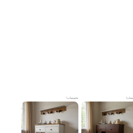
ضات!
تخفيضات!