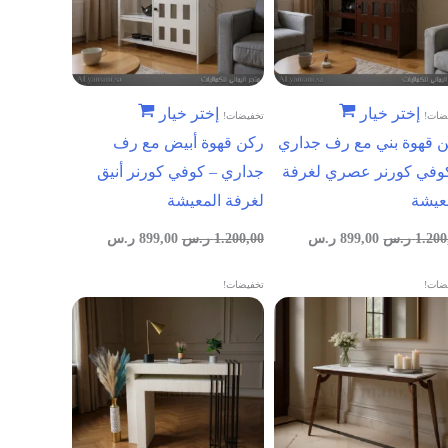
إختر خيار
إختر خيار
ضات!
تخفيضات!
 قهوة بني مع رف جداري
ركن قهوة أبيض مع رف
وفي كورنر عصري لغرفة
جداري – كوفي كورنر أنيق
عيشة
لغرفة المعيشة
1.200
ر.س
899,00
ر.س
1.200,00
ر.س
899,00
ر.س
ضات!
تخفيضات!