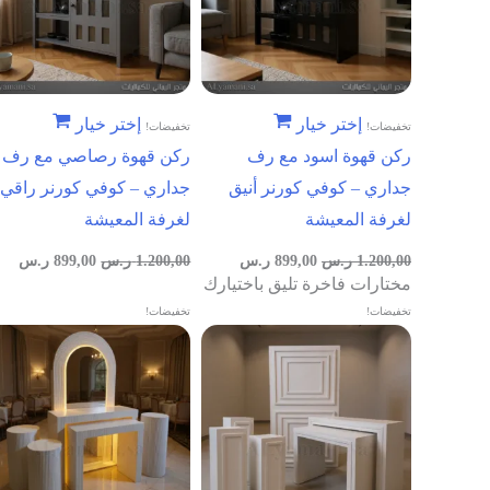
إختر خيار
إختر خيار
تخفيضات!
تخفيضات!
ركن قهوة اسود مع رف
ركن قهوة رصاصي مع رف
جداري – كوفي كورنر أنيق
جداري – كوفي كورنر راقي
لغرفة المعيشة
لغرفة المعيشة
1.200,00
ر.س
899,00
ر.س
1.200,00
ر.س
899,00
ر.س
مختارات فاخرة تليق باختيارك
تخفيضات!
تخفيضات!