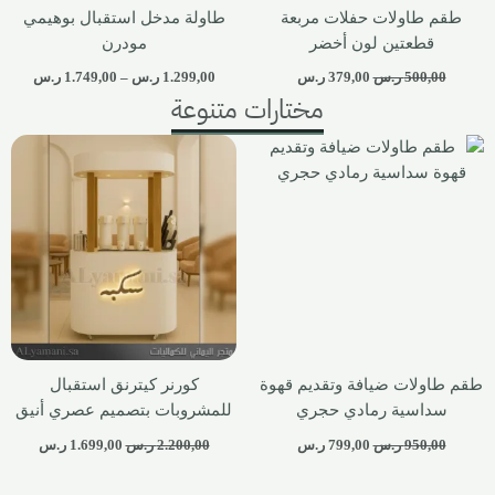
طقم طاولات حفلات مربعة
طاولة مدخل استقبال بوهيمي
قطعتين لون أخضر
مودرن
500,00
ر.س
379,00
ر.س
1.299,00
ر.س
–
1.749,00
ر.س
مختارات متنوعة
طقم طاولات ضيافة وتقديم قهوة
كورنر كيترنق استقبال
سداسية رمادي حجري
للمشروبات بتصميم عصري أنيق
950,00
ر.س
799,00
ر.س
2.200,00
ر.س
1.699,00
ر.س