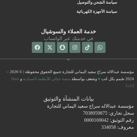
سياسة الشحن والتوصيل
سياسة الأجهزة الكهربائية
خدمة العملاء والسوشيال
في خدمتك عبر الواتساب
Facebook
Snapchat
X-
Instagram
Tiktok
Whatsapp
twitter
مؤسسة عبدالاله سراج سعيد اليماني للتجارة جميع الحقوق محفوظة | © 2026 –
2024 صُمم بكل حُب
♥
وشغف بواسطة
منصة خيالي للأنظمة السيادية
و
Hani
G.I.S
بيانات المنشآة والتوثيق
مؤسسة عبدالاله سراج سعيد اليماني للتجارة
سجل تجاري: 7038959875
رقم التوثيق: 0000169042
معروف: 334058