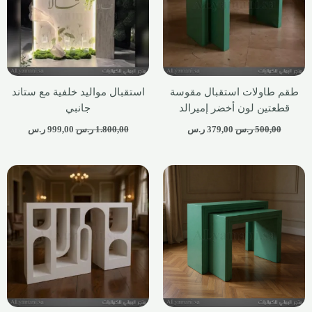
طقم طاولات استقبال مقوسة
استقبال مواليد خلفية مع ستاند
قطعتين لون أخضر إميرالد
جانبي
500,00
ر.س
379,00
ر.س
1.800,00
ر.س
999,00
ر.س