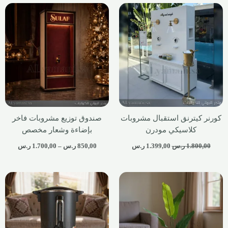
كورنر كيترنق استقبال مشروبات
صندوق توزيع مشروبات فاخر
كلاسيكي مودرن
بإضاءة وشعار مخصص
1.800,00
ر.س
1.399,00
ر.س
850,00
ر.س
–
1.700,00
ر.س