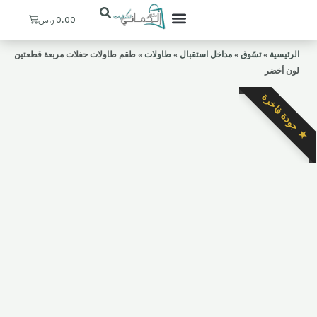
Cart
0,00
ر.س
تعرف علينا
ستيشنات القهوة
ديكورات منزلية
ركن اليماني
حسابي / التسجيل
المدخل والإستقبال
الرئيسية
»
تسّوق
»
مداخل استقبال
»
طاولات
»
طقم طاولات حفلات مربعة قطعتين
لون أخضر
★ جودة فاخرة