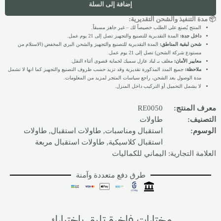
إضافة إلى السلة
📦 مدة التنفيذ والشحن التقديرية:
المنتج يُصنع على الطلب خصيصاً لك – غير جاهز مسبقاً.
داخل جدة:
المدة التقديرية للتصنيع والتجهيز تصل إلى 21 يوم عمل.
شحن لبقية المناطق:
المدة التقديرية للتصنيع والتجهيز والشحن البري المخفض (الاستلام من
مستودع شركة الشحن) تصل إلى 21 يوم عمل.
معايير الأمان:
مغلف بـ لباد عازل سميك لحماية قصوى أثناء النقل.
ملاحظة:
جميع المدد المذكورة تقديرية وقد تزيد حسب ظروف التصنيع والتجهيز كما انها لا تشمل
مدة الوصول بعد الشحن، راجع سياسات المتجر لمزيد من المعلومات.
لا يشمل التحميل أو التركيب داخل المنزل.
معرف المنتج:
RE0050
التصنيف:
طاولات
الوسوم:
استقبال ومناسبات
,
طاولات استقبال
,
طاولات
استقبال كلاسيكية
,
طاولات استقبال مربعة
العلامة التجارية:
اليماني للكماليات
طرق دفع متعددة وآمنة
مختارات فاخرة تليق باختيارك