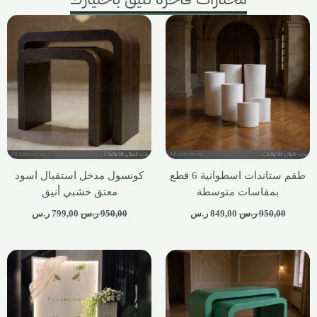
طقم ستاندات اسطوانية 6 قطع
كونسول مدخل استقبال اسود
بمقاسات متوسطة
معتق خشبي أنيق
950,00
ر.س
849,00
ر.س
950,00
ر.س
799,00
ر.س