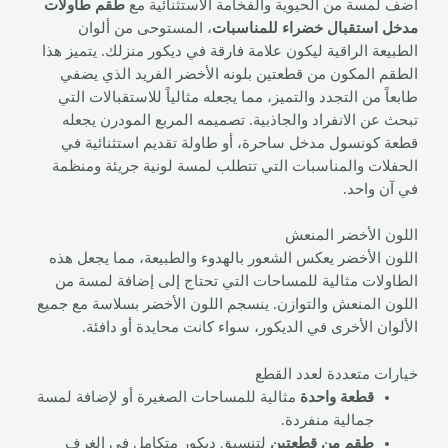
أضف لمسة من الحيوية والفخامة الاستثنائية مع
طقم طاولات
مدخل استقبال خضراء للمناسبات
، المستوحى من ألوان
الطبيعة الراقية ليكون علامة فارقة في ديكور منزلك. يتميز هذا
الطقم المكون من قطعتين بلونه الأخضر الفريد الذي يضفي
طابعاً من التجدد والتميز، مما يجعله مثالياً للاستقبالات التي
تبحث عن الانفراد والجاذبية. تصميمه المربع المودرن يجعله
قطعة كونسول مدخل ساحرة، أو طاولة تقديم استثنائية في
الحفلات والمناسبات التي تتطلب لمسة لونية جريئة ومنظمة
في آن واحد.
اللون الأخضر المنعش
اللون الأخضر يعكس الشعور بالهدوء والطبيعة، مما يجعل هذه
الطاولات مثالية للمساحات التي تحتاج إلى إضافة لمسة من
اللون المنعش والتوازن. ينسجم اللون الأخضر بسلاسة مع جميع
الألوان الأخرى في الديكور، سواء كانت محايدة أو دافئة.
خيارات متعددة لعدد القطع
قطعة واحدة
مثالية للمساحات الصغيرة أو لإضافة لمسة
جمالية منفردة.
طقم من قطعتين
لتنسيق ديكور متكامل في الغرف