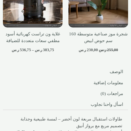
شجرة موز صناعية متوسطة 160
غلاية ون تراست كهربائية أسود
سم حوض ابيض
مطفي سعات متعددة للضيافة
255,00
ر.س
230,00
ر.س
383,75
ر.س
–
536,75
ر.س
الوصف
معلومات إضافية
مراجعات (0)
اسأل واحنا نجاوب
طاولات استقبال مربعة لون أخضر – لمسة طبيعية وجذابة
تصميم مربع مع برواز أنيق