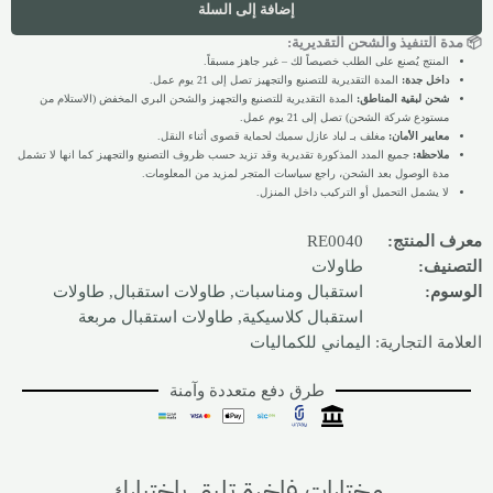
إضافة إلى السلة
📦 مدة التنفيذ والشحن التقديرية:
المنتج يُصنع على الطلب خصيصاً لك – غير جاهز مسبقاً.
داخل جدة:
المدة التقديرية للتصنيع والتجهيز تصل إلى 21 يوم عمل.
شحن لبقية المناطق:
المدة التقديرية للتصنيع والتجهيز والشحن البري المخفض (الاستلام من
مستودع شركة الشحن) تصل إلى 21 يوم عمل.
معايير الأمان:
مغلف بـ لباد عازل سميك لحماية قصوى أثناء النقل.
ملاحظة:
جميع المدد المذكورة تقديرية وقد تزيد حسب ظروف التصنيع والتجهيز كما انها لا تشمل
مدة الوصول بعد الشحن، راجع سياسات المتجر لمزيد من المعلومات.
لا يشمل التحميل أو التركيب داخل المنزل.
معرف المنتج:
RE0040
التصنيف:
طاولات
الوسوم:
استقبال ومناسبات
,
طاولات استقبال
,
طاولات
استقبال كلاسيكية
,
طاولات استقبال مربعة
العلامة التجارية:
اليماني للكماليات
طرق دفع متعددة وآمنة
مختارات فاخرة تليق باختيارك