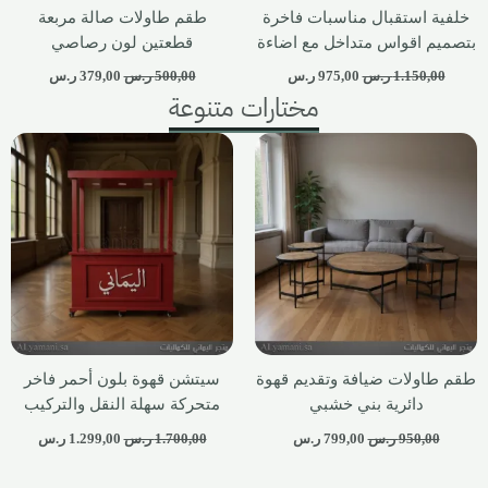
خلفية استقبال مناسبات فاخرة
طقم طاولات صالة مربعة
بتصميم اقواس متداخل مع اضاءة
قطعتين لون رصاصي
1.150,00
ر.س
975,00
ر.س
500,00
ر.س
379,00
ر.س
مختارات متنوعة
طقم طاولات ضيافة وتقديم قهوة
سيتشن قهوة بلون أحمر فاخر
دائرية بني خشبي
متحركة سهلة النقل والتركيب
950,00
ر.س
799,00
ر.س
1.700,00
ر.س
1.299,00
ر.س