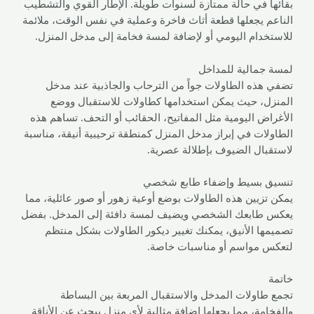
بقائها في حالة ممتازة لسنوات طويلة. الإطار القوي والتشطيب
الناعم يجعلها قطعة أثاث فاخرة وعملية في نفس الوقت، ملائمة
للاستخدام اليومي أو لإضافة لمسة فخامة إلى مدخل المنزل.
لمسة جمالية للمداخل
تضفي هذه الطاولات جواً من الترحاب والجاذبية عند مدخل
المنزل، حيث يمكن استخدامها كطاولات للاستقبال ووضع
الأغراض اليومية مثل المفاتيح، الحقائب أو التحف. تساهم هذه
الطاولات في إبراز مدخل المنزل كمنطقة ترحيبية أنيقة، مناسبة
لاستقبال الضيوف بإطلالة عصرية.
تنسيق بسيط وإضفاء طابع شخصي
يمكن تزيين هذه الطاولات بوضع أوعية زهور أو صور عائلية، مما
يعكس طابعك الشخصي ويضيف لمسة دافئة إلى المدخل. بفضل
تصميمها الأنيق، يمكنك تغيير ديكور الطاولات بشكل منتظم
لتعكس مواسم أو مناسبات خاصة.
خاتمة
تجمع طاولات المدخل والاستقبال المربعة بين البساطة
والفخامة، مما يجعلها إضافة مثالية لأي منزل يبحث عن الأناقة