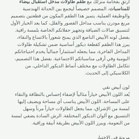
ارتقِ بفخامة منزلك مع
طقم طاولات مدخل استقبال بيضاء
للمناسبات
، المصمم خصيصاً ليجمع بين الحداثة الهندسية
والوظيفة العملية. يتميز هذا الطقم المكون من قطعتين بتصميم
مربع مودرن يناسب مداخل القصور والفلل، كما يعد الخيار الأول
لتنسيق صالات الضيافة وتجهيز حفلاتكم الخاصة بلمسة راقية.
بفضل لونه الأبيض الناصع الذي يمنح شعوراً بالاتساع والنقاء،
يبرز هذا الطقم كقطعة ديكور أساسية ضمن تشكيلة طاولات
المداخل الفاخرة، مما يجعله استثماراً جمالياً يخدم احتياجاتكم
اليومية وفي أرقى مناسباتكم الاجتماعية. بفضل هذا التصميم،
تتكامل الطاولات مع مختلف أنماط الديكور الداخلي، من
الكلاسيكي إلى الحديث.
لون أبيض نقي
يُعد اللون الأبيض خياراً مثالياً لإضفاء إحساس بالنظافة والنقاء
على المساحة. اللون الأبيض يناسب أي مساحة ويضيف إليها
لمسة من الإشراق، مما يجعل الطاولات خياراً مرناً وسهل
التنسيق مع ألوان الديكور المختلفة. الرش السادة يضفي لمسة
من النعومة، ويبرز اللون الأبيض بطريقة أنيقة وراقية.
مرونة في الاختيار