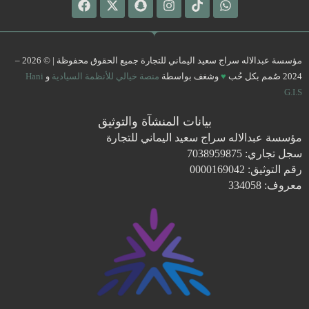
twitter
مؤسسة عبدالاله سراج سعيد اليماني للتجارة جميع الحقوق محفوظة | © 2026 –
2024 صُمم بكل حُب
♥
وشغف بواسطة
منصة خيالي للأنظمة السيادية
و
Hani
G.I.S
بيانات المنشآة والتوثيق
مؤسسة عبدالاله سراج سعيد اليماني للتجارة
سجل تجاري: 7038959875
رقم التوثيق: 0000169042
معروف: 334058