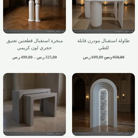
طاولة استقبال مودرن قابلة
مبخرة استقبال قطعتين تعتيق
للطي
حجري لون كريمي
950,00
ر.س
699,00
ر.س
325,00
ر.س
–
499,00
ر.س