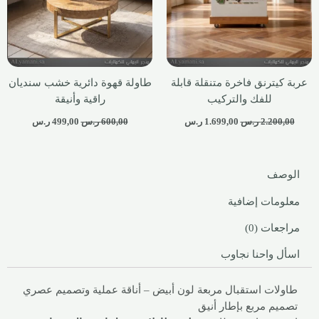
عربة كيترنق فاخرة متنقلة قابلة
طاولة قهوة دائرية خشب سنديان
للفك والتركيب
راقية وأنيقة
2.200,00
ر.س
1.699,00
ر.س
600,00
ر.س
499,00
ر.س
الوصف
معلومات إضافية
مراجعات (0)
اسأل واحنا نجاوب
طاولات استقبال مربعة لون أبيض – أناقة عملية وتصميم عصري
تصميم مربع بإطار أنيق