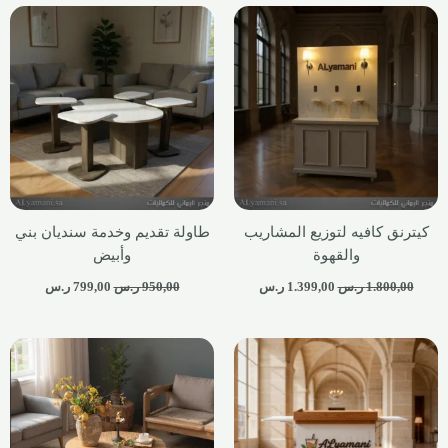
كيترنق كافيه لتوزيع المشاريب
طاولة تقديم وخدمة سنديان بني
والقهوة
وأبيض
1.800,00
ر.س
1.399,00
ر.س
950,00
ر.س
799,00
ر.س