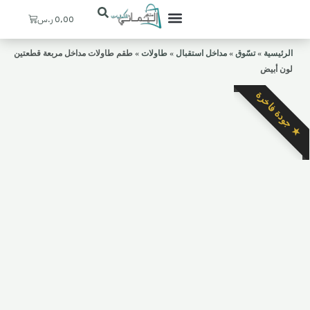
Cart
0,00
ر.س
تعرف علينا
ستيشنات القهوة
ديكورات منزلية
ركن اليماني
حسابي / التسجيل
المدخل والإستقبال
الرئيسية
»
تسّوق
»
مداخل استقبال
»
طاولات
»
طقم طاولات مداخل مربعة قطعتين
لون أبيض
★ جودة فاخرة