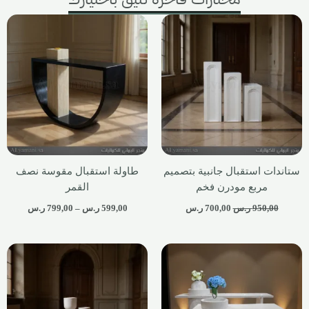
ستاندات استقبال جانبية بتصميم
طاولة استقبال مقوسة نصف
مربع مودرن فخم
القمر
950,00
ر.س
700,00
ر.س
599,00
ر.س
–
799,00
ر.س