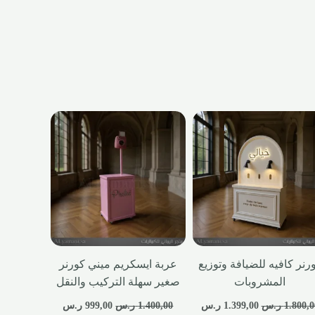
رنر كافيه للضيافة وتوزيع
عربة ايسكريم ميني كورنر
المشروبات
صغير سهلة التركيب والنقل
1.800,0
ر.س
1.399,00
ر.س
1.400,00
ر.س
999,00
ر.س