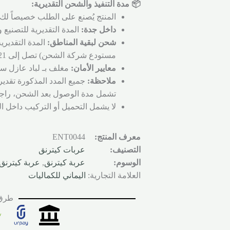
📦 مدة التنفيذ والشحن التقديرية:
المنتج يُصنع على الطلب خصيصاً لك 
داخل جدة:
المدة التقديرية للتصنيع والتجهي
شحن لبقية المناطق:
المدة التقديري
مستودع شركة الشحن) تصل إلى 21 يوم عمل.
معايير الأمان:
مغلف بـ لباد عازل سم
ملاحظة:
جميع المدد المذكورة تقدير
تشمل مدة الوصول بعد الشحن، راجع
لا يشمل التحميل أو التركيب داخل ا
معرف المنتج:
ENT0044
التصنيف:
عربات كيترنق
الوسوم:
عربة كيترنق
,
عربة كيترنق 
العلامة التجارية:
اليماني للكماليات
طرق 