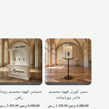
ميني كورنر قهوة بتصميم
ستيشن قهوة بتصميم رومان
فاخر مع إضاءة
راقي
1.400,00
ر.س
1.200,00
ر.س
4.500,00
ر.س
3.499,00
ر.س