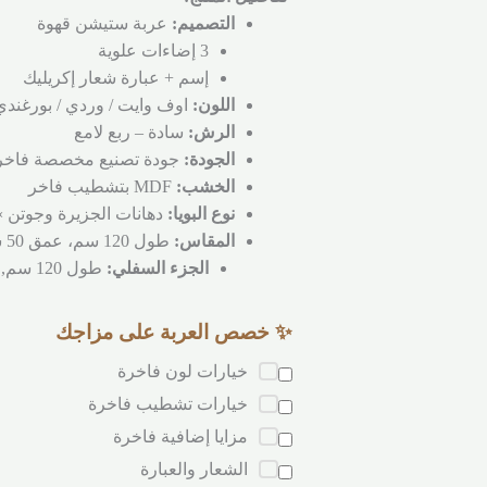
التصميم:
عربة ستيشن قهوة
3 إضاءات علوية
إسم + عبارة شعار إكريليك
اللون:
اوف وايت / وردي / بورغندي
الرش:
سادة – ربع لامع
الجودة:
جودة تصنيع مخصصة فاخر
الخشب:
MDF بتشطيب فاخر
نوع البويا:
دهانات الجزيرة وجوتن 
المقاس:
طول 120 سم، عمق 50 سم، إرتفاع 200 سم
الجزء السفلي:
طول 120 سم, عمق 50 سم, إرتفاع 90 سم
✨ خصص العربة على مزاجك
خيارات لون فاخرة
خيارات تشطيب فاخرة
مزايا إضافية فاخرة
الشعار والعبارة