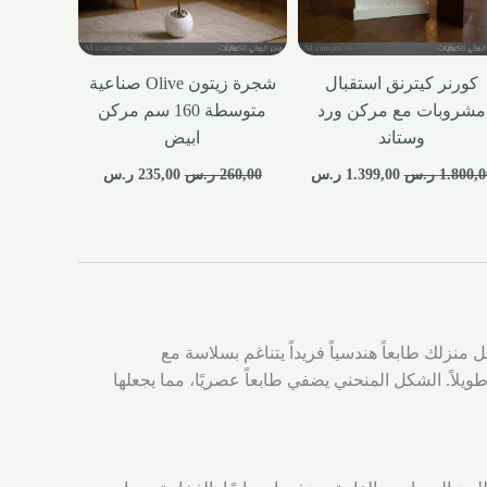
كورنر كيترنق استقبال
شجرة زيتون Olive صناعية
مشروبات مع مركن ورد
متوسطة 160 سم مركن
وستاند
ابيض
1.800,0
ر.س
1.399,00
ر.س
260,00
ر.س
235,00
ر.س
 منزلك طابعاً هندسياً فريداً يتناغم بسلاسة مع
اً. الشكل المنحني يضفي طابعاً عصريًا، مما يجعلها