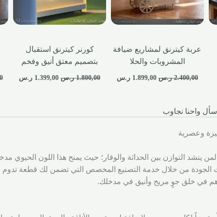
عربة كيترنق لمشاريع ضيافة
كورنر كيترنق استقبال
المشروبات والحلا
بتصميم معتق أنيق وفخم
2.400,00
ر.س
1.899,00
ر.س
1.800,00
ر.س
1.399,00
ر.س
0
سأل واحنا نجاوب
يزة وعصرية
لمن ينشد التوازن بين الحداثة والوقار؛ حيث يمنح هذا اللون الحيوي مدخل
 الجودة من خلال خدمة التصنيع المخصص التي تضمن لك قطعة تدوم طويل
م في خلق جوٍ مريح وأنيق في مدخلك.