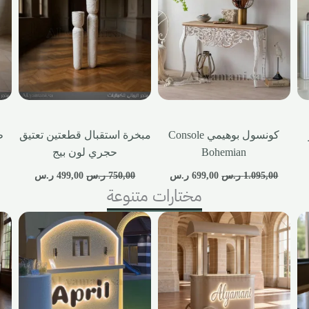
كونسول بوهيمي Console
مبخرة استقبال قطعتين تعتيق
ط
Bohemian
حجري لون بيج
1.095,00
ر.س
699,00
ر.س
750,00
ر.س
499,00
ر.س
مختارات متنوعة