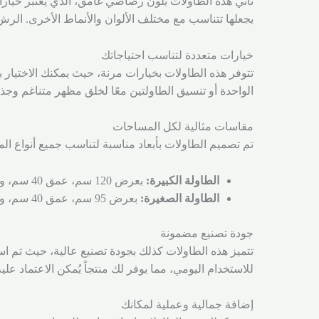
تأتي هذه الطاولات بلون رصاصي غامق، الذي يعتبر خيارا
يجعلها تتناسب مع مختلف الألوان والأنماط الأخرى. الرش ال
خيارات متعددة لتناسب احتياجاتك
تتوفر هذه الطاولات بخيارات مرنة، حيث يمكنك الاختي
الواحدة أو تنسيق الطاولتين معًا لخلق مظهر متناغم وجذ
مقاسات مثالية لكل المساحات
تم تصميم الطاولات بأبعاد مناسبة لتناسب جميع أنواع الم
الطاولة الكبيرة:
بعرض 120 سم، عمق 40 سم، وارتفاع 100 سم، تقدم مساحة كافية لوضع العناصر الزخرفية أو الأغراض اليومية.
الطاولة الصغيرة:
بعرض 95 سم، عمق 40 سم، وارتفاع 88 سم، تجعلها خياراً ممتازاً للمساحات الأصغر، ويمكن وضعها بجانب الطاولة الكبيرة لتحقيق توازن بصري.
جودة تصنيع مضمونة
تتميز هذه الطاولات كذلك بجودة تصنيع عالية، حيث تم اس
للاستخدام اليومي، مما يوفر لك منتجاً يُمكن الاعتماد علي
إضافة جمالية وعملية لمكانك