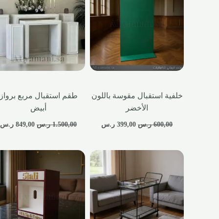
خلفية استقبال مقوسة باللون
طقم استقبال مربع برواز
الأخضر
أبيض
600,00
ر.س
399,00
ر.س
1.500,00
ر.س
849,00
ر.س