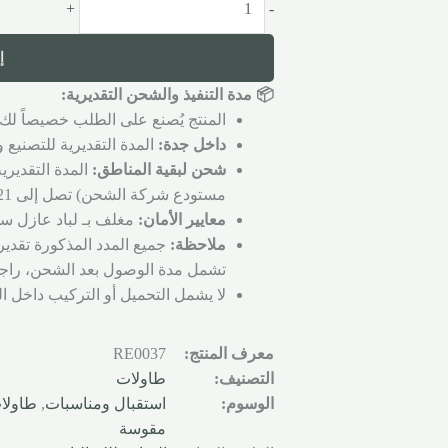
+
-
إ
📦 مدة التنفيذ والشحن التقديرية:
المنتج يُصنع على الطلب خصيصاً لك 
داخل جدة:
المدة التقديرية للتصنيع والتجهي
شحن لبقية المناطق:
المدة التقديري
مستودع شركة الشحن) تصل إلى 21 يوم عمل.
معايير الأمان:
مغلف بـ لباد عازل سم
ملاحظة:
جميع المدد المذكورة تقدير
تشمل مدة الوصول بعد الشحن، راجع
لا يشمل التحميل أو التركيب داخل ا
معرف المنتج:
RE0037
التصنيف:
طاولات
الوسوم:
استقبال ومناسبات
,
طاولا
مقوسة