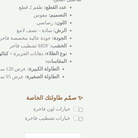
عدد القطع:
طقم 2 قطع
التصميم:
مقوس
اللون:
رصاصي
الرش:
سادة – نصف لامع
الجودة:
جودة عالية مخصصة فاخر
الخشب:
MDF تشطيب فاخر
نوع الطلاء:
دهانات الجزيرة »
كتالو
المقاسات:
الطاولة الكبيرة:
عرض 120 سم، عمق 40 سم، إرتفاع 100 سم.
الطاولة الصغيرة:
عرض 95 سم، عمق 40 سم، إرتفاع 88 سم.
✨ صمّم طاولتك الخاصة
خيارات لون فاخرة
خيارات تشطيب فاخرة