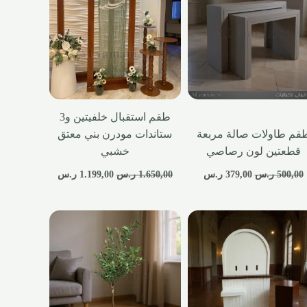
طقم استقبال خلفيتين و3
قم طاولات صالة مربعة
ستاندات مودرن بني معتق
قطعتين لون رصاصي
خشبي
500,00
ر.س
379,00
ر.س
1.650,00
ر.س
1.199,00
ر.س