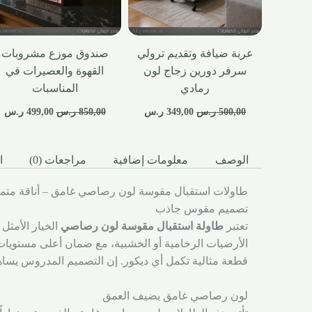
عربة ضيافة وتقديم ترولي
صندوق موزع مشروبات
سرفر دورين زجاج لون
القهوة والعصيرات في
رمادي
المناسبات
500,00
ر.س
349,00
ر.س
850,00
ر.س
499,00
ر.س
الوصف
معلومات إضافية
مراجعات (0)
ا
طاولات استقبال مقوسة لون رصاصي غامق – أناقة متم
تصميم مقوس جاذب
تعتبر
طاولة استقبال مقوسة لون رصاصي
الخيار الأمثل 
الأرضيات الرخامية أو الخشبية، مع ضمان أعلى مستويات
قطعة مثالية تكمل أي ديكور. إن التصميم المدروس يساه
لون رصاصي غامق يضيف العمق