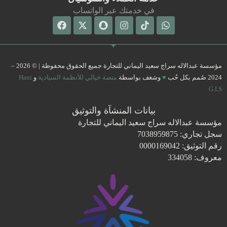
في خدمتك عبر الواتساب
Facebook
Snapchat
X-
Instagram
Tiktok
Whatsapp
twitter
مؤسسة عبدالاله سراج سعيد اليماني للتجارة جميع الحقوق محفوظة | © 2026 –
2024 صُمم بكل حُب
♥
وشغف بواسطة
منصة خيالي للأنظمة السيادية
و
Hani
G.I.S
بيانات المنشآة والتوثيق
مؤسسة عبدالاله سراج سعيد اليماني للتجارة
سجل تجاري: 7038959875
رقم التوثيق: 0000169042
معروف: 334058