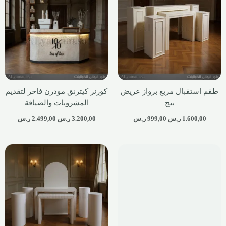
طقم استقبال مربع برواز عريض
كورنر كيترنق مودرن فاخر لتقديم
بيج
المشروبات والضيافة
1.600,00
ر.س
999,00
ر.س
3.200,00
ر.س
2.499,00
ر.س