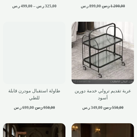
1.200,00
ر.س
899,00
ر.س
325,00
ر.س
–
499,00
ر.س
عربة تقديم ترولي خدمة دورين
طاولة استقبال مودرن قابلة
أسود
للطي
550,00
ر.س
349,00
ر.س
950,00
ر.س
699,00
ر.س