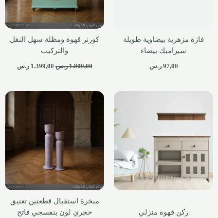
فازة مزهرية بيضاوية طويلة
كورنر قهوة ومظلة سهل النقل
سيراميك بيضاء
والتركيب
97,00
ر.س
1.800,00
ر.س
1.399,00
ر.س
مبخرة استقبال قطعتين تعتيق
ركن قهوة منزلي
حجري لون بنفسجي فاتح