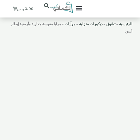
Cart
0,00
ر.س
تعرف علينا
ستيشنات القهوة
ديكورات منزلية
ركن اليماني
حسابي / التسجيل
المدخل والإستقبال
الرئيسية
»
تسّوق
»
ديكورات منزلية
»
مرآيات
»
مرايا مقوسة جدارية وأرضية إيطار
أسود