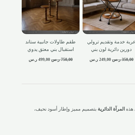
ربة خدمة وتقديم ترولي
طقم طاولات جانبية ستاند
دورين دائرية لون بني
استقبال بني معتق يدوي
350,00
ر.س
249,00
ر.س
750,00
ر.س
499,00
ر.س
 هذه
المرآة الدائرية
بتصميم مميز وإطار أسود نحيف،