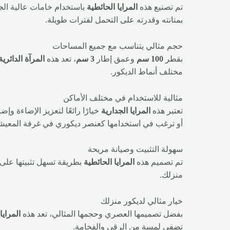
تم تصنيع هذه
المرايا الحائطية
باستخدام خامات عالية الجو
بمتانته وقدرته على التحمل لفترات طويلة.
حجم مثالي يتناسب مع جميع المساحات
بقطر
100 سم
وعمق إطار
3 سم
، تعد هذه
المرآة الدائري
مختلف أنماط الديكور.
مثالية للاستخدام في مختلف الأماكن
تعتبر هذه
المرايا الجدارية
خيارًا رائعًا لتعزيز الإضاءة
أو ترغب في استخدامها كعنصر ديكوري في غرفة المعيشة، 
سهولة التثبيت وصيانة مريحة
تم تصميم هذه
المرايا الحائطية
بطريقة تسهل تثبيتها على أ
منزلك.
خيار مثالي لديكور منزلك
بفضل تصميمها العصري وحجمها المثالي، تعد هذه
المرايا
تضفي لمسة من الرقي والفخامة.