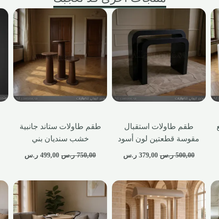
طقم طاولات استقبال
طقم طاولات ستاند جانبية
مقوسة قطعتين لون أسود
خشب سنديان بني
500,00
ر.س
379,00
ر.س
750,00
ر.س
499,00
ر.س