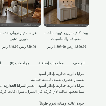
بوث كافيه توزيع قهوة ساخنة
عربة تقديم ترولي خدمة
للضيافة والمناسبات
دورين ذهبي
1.800,00
ر.س
1.399,00
ر.س
550,00
ر.س
349,00
ر.س
الوصف
معلومات إضافية
مراجعات (0)
ا
مرايا دائرية جدارية بإطار أسود
تصميم عصري يضيف لمسة جمالية
مرايا دائرية جدارية بإطار أسود – تعتبر
المرايا الجدارية
من 
مما يجعلها مثالية لأي غرفة في المنزل، سواء كانت غرفة
جودة عالية ومتانة تدوم طويلاً