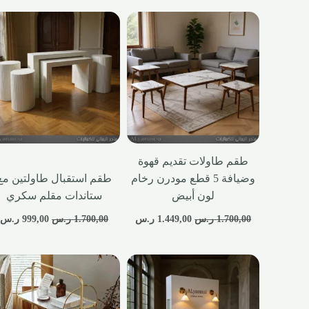
طقم طاولات تقديم قهوة
وضيافة 5 قطع مودرن رخام
طقم استقبال طاولتين مع
لون أبيض
ستاندات مقلم سكري
1.700,00
ر.س
1.449,00
ر.س
1.700,00
ر.س
999,00
ر.س