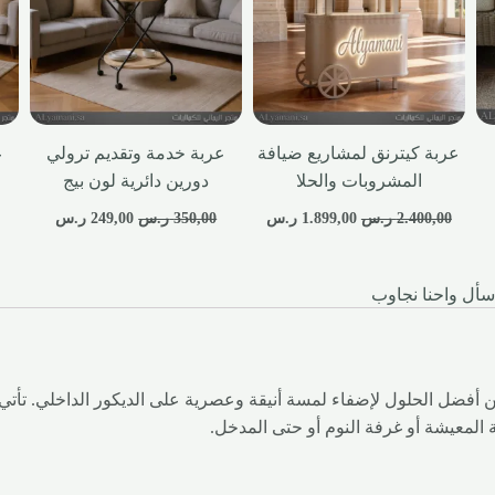
عربة كيترنق لمشاريع ضيافة
عربة خدمة وتقديم ترولي
ع
المشروبات والحلا
دورين دائرية لون بيج
2.400,00
ر.س
1.899,00
ر.س
350,00
ر.س
249,00
ر.س
سأل واحنا نجاوب
أفضل الحلول لإضفاء لمسة أنيقة وعصرية على الديكور الداخلي. تأتي
 المعيشة أو غرفة النوم أو حتى المدخل.