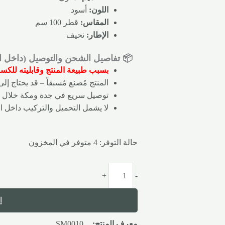
اللون:
أسود
المقاس:
قطر 100 سم
الإطار:
نحيف
📦 تفاصيل الشحن والتوصيل (داخل الم
بسبب طبيعة المنتج وقابليته للكس
المنتج مُصنع مُسبقاً – قد يحتاج إل
توصيل سريع في جدة ومكة خلال 5 إلى 7 أيام عمل.
لا يشمل التحميل والتركيب داخل ا
حالة التوفر:
4 متوفر في المخزون
+
-
إ
معرف المنتج:
SM0010