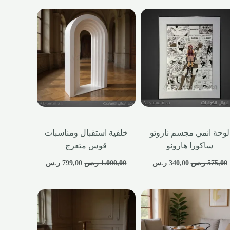
لوحة انمي مجسم ناروتو
خلفية استقبال ومناسبات
ساكورا هارونو
قوس متعرج
575,00
ر.س
340,00
ر.س
1.000,00
ر.س
799,00
ر.س