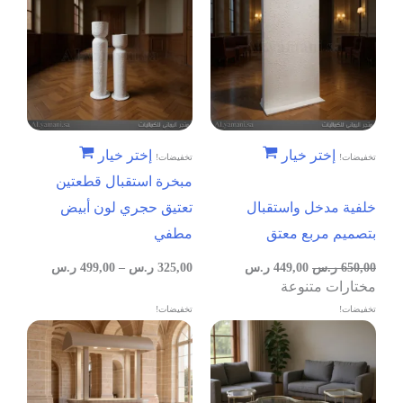
إختر خيار
إختر خيار
تخفيضات!
تخفيضات!
مبخرة استقبال قطعتين
خلفية مدخل واستقبال
تعتيق حجري لون أبيض
بتصميم مربع معتق
مطفي
650,00
ر.س
449,00
ر.س
325,00
ر.س
–
499,00
ر.س
مختارات متنوعة
تخفيضات!
تخفيضات!