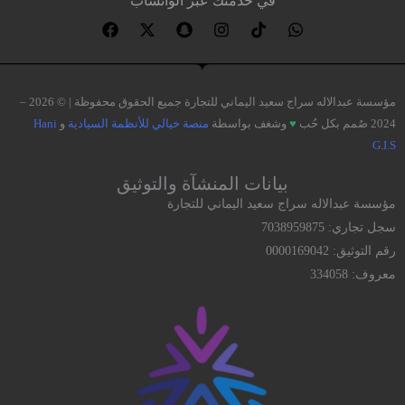
في خدمتك عبر الواتساب
مؤسسة عبدالاله سراج سعيد اليماني للتجارة جميع الحقوق محفوظة | © 2026 –
2024 صُمم بكل حُب
♥
وشغف بواسطة
منصة خيالي للأنظمة السيادية
و
Hani
G.I.S
بيانات المنشآة والتوثيق
مؤسسة عبدالاله سراج سعيد اليماني للتجارة
سجل تجاري: 7038959875
رقم التوثيق: 0000169042
معروف: 334058