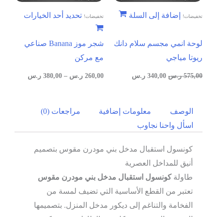
إضافة إلى السلة
تحديد أحد الخيارات
تخفيضات!
تخفيضات!
لوحة انمي مجسم سلام دانك
شجر موز Banana صناعي
ريوتا مياجي
مع مركن
575,00
ر.س
340,00
ر.س
260,00
ر.س
–
380,00
ر.س
الوصف
معلومات إضافية
مراجعات (0)
اسأل واحنا نجاوب
كونسول استقبال مدخل بني مودرن مقوس بتصميم
أنيق للمداخل العصرية
طاولة
كونسول استقبال مدخل بني مودرن مقوس
تعتبر من القطع الأساسية التي تضيف لمسة من
الفخامة والتناغم إلى ديكور مدخل المنزل. بتصميمها