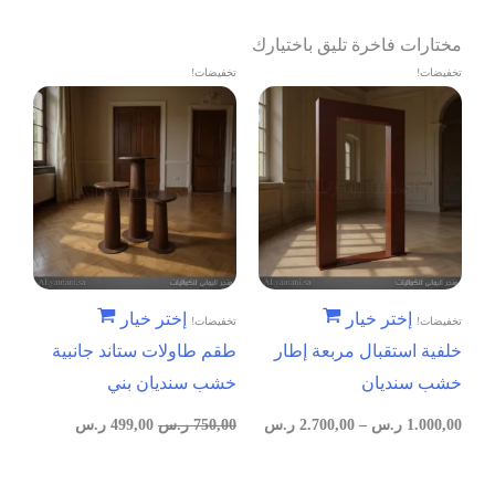
مختارات فاخرة تليق باختيارك
تخفيضات!
تخفيضات!
إختر خيار
إختر خيار
تخفيضات!
تخفيضات!
خلفية استقبال مربعة إطار
طقم طاولات ستاند جانبية
خشب سنديان
خشب سنديان بني
1.000,00
ر.س
–
2.700,00
ر.س
750,00
ر.س
499,00
ر.س