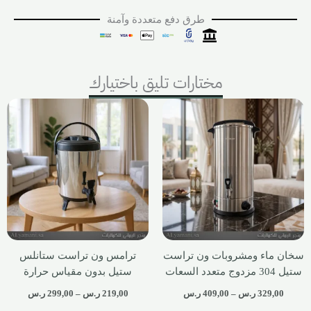
طرق دفع متعددة وآمنة
مختارات تليق باختيارك
سخان ماء ومشروبات ون تراست
ترامس ون تراست ستانلس
ستيل 304 مزدوج متعدد السعات
ستيل بدون مقياس حرارة
329,00
ر.س
–
409,00
ر.س
219,00
ر.س
–
299,00
ر.س