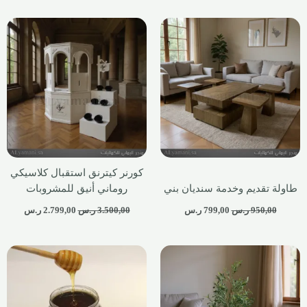
كورنر كيترنق استقبال كلاسيكي
طاولة تقديم وخدمة سنديان بني
روماني أنيق للمشروبات
950,00
ر.س
799,00
ر.س
3.500,00
ر.س
2.799,00
ر.س