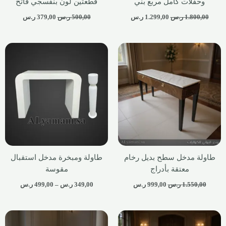
وحفلات كامل مربع بني
قطعتين لون بنفسجي فاتح
1.800,00
ر.س
1.299,00
ر.س
500,00
ر.س
379,00
ر.س
طاولة مدخل سطح بديل رخام
طاولة ومبخرة مدخل استقبال
معتقة بأدراج
مقوسة
1.550,00
ر.س
999,00
ر.س
349,00
ر.س
–
499,00
ر.س