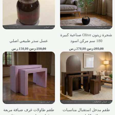
شجرة زيتون Olive صناعية كبيرة
180 سم مركن اسود
عسل سدر طبيعي اصلي
295,00
ر.س
270,00
ر.س
250,00
ر.س
150,00
ر.س
طقم مدخل استقبال مناسبات
طقم طاولات غرف ضيافة مربعة