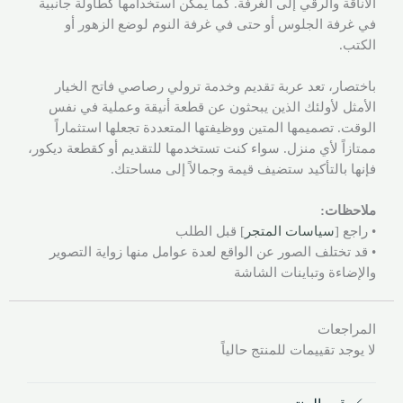
الأناقة والرقي إلى الغرفة. كما يمكن استخدامها كطاولة جانبية
في غرفة الجلوس أو حتى في غرفة النوم لوضع الزهور أو
الكتب.
باختصار، تعد عربة تقديم وخدمة ترولي رصاصي فاتح الخيار
الأمثل لأولئك الذين يبحثون عن قطعة أنيقة وعملية في نفس
الوقت. تصميمها المتين ووظيفتها المتعددة تجعلها استثماراً
ممتازاً لأي منزل. سواء كنت تستخدمها للتقديم أو كقطعة ديكور،
فإنها بالتأكيد ستضيف قيمة وجمالاً إلى مساحتك.
ملاحظات:
• راجع [
سياسات المتجر
] قبل الطلب
• قد تختلف الصور عن الواقع لعدة عوامل منها زواية التصوير
والإضاءة وتباينات الشاشة
المراجعات
لا يوجد تقييمات للمنتج حالياً