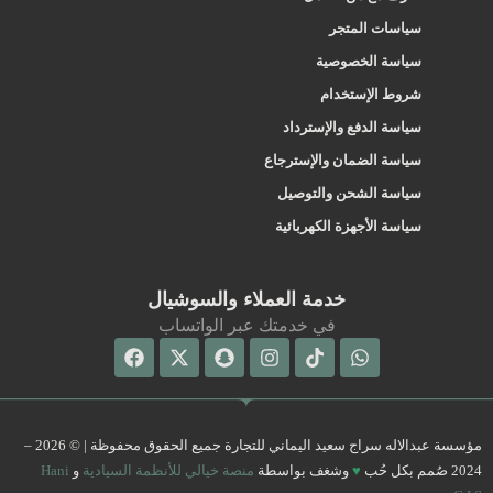
سياسات المتجر
سياسة الخصوصية
شروط الإستخدام
سياسة الدفع والإسترداد
سياسة الضمان والإسترجاع
سياسة الشحن والتوصيل
سياسة الأجهزة الكهربائية
خدمة العملاء والسوشيال
في خدمتك عبر الواتساب
Facebook
Snapchat
X-
Instagram
Tiktok
Whatsapp
twitter
مؤسسة عبدالاله سراج سعيد اليماني للتجارة جميع الحقوق محفوظة | © 2026 –
2024 صُمم بكل حُب
♥
وشغف بواسطة
منصة خيالي للأنظمة السيادية
و
Hani