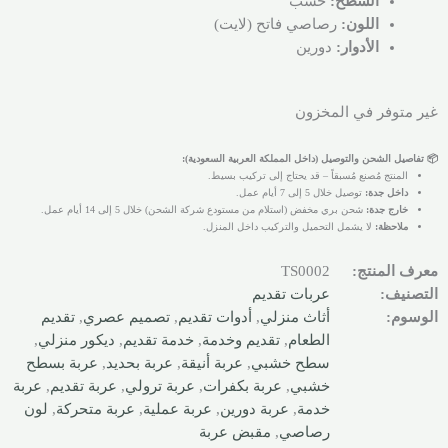
السطح:
خشب
اللون:
رصاصي فاتح (لايت)
الأدوار:
دورين
غير متوفر في المخزون
📦 تفاصيل الشحن والتوصيل (داخل المملكة العربية السعودية):
المنتج مُصنع مُسبقاً – قد يحتاج إلى تركيب بسيط.
داخل جدة:
توصيل خلال 5 إلى 7 أيام عمل.
خارج جدة:
شحن بري مخفض (استلام من مستودع شركة الشحن) خلال 5 إلى 14 أيام عمل.
ملاحظة:
لا يشمل التحميل والتركيب داخل المنزل.
معرف المنتج:
TS0002
التصنيف:
عربات تقديم
الوسوم:
أثاث منزلي
,
أدوات تقديم
,
تصميم عصري
,
تقديم
الطعام
,
تقديم وخدمة
,
خدمة تقديم
,
ديكور منزلي
,
سطح خشبي
,
عربة أنيقة
,
عربة بحديد
,
عربة بسطح
خشبي
,
عربة بكفرات
,
عربة ترولي
,
عربة تقديم
,
عربة
خدمة
,
عربة دورين
,
عربة عملية
,
عربة متحركة
,
لون
رصاصي
,
مقبض عربة