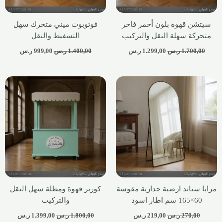
سيتشن قهوة بلون أحمر فاخر
فوتوبوث ميني متحرك سهل
متحركة سهلة النقل والتركيب
التسفيط والنقل
1.700,00
ر.س
1.299,00
ر.س
1.400,00
ر.س
999,00
ر.س
مرايا ستاند ارضية جدارية مقوسة
كورنر قهوة ومظلة سهل النقل
60×165 سم اطار اسود
والتركيب
270,00
ر.س
219,00
ر.س
1.800,00
ر.س
1.399,00
ر.س