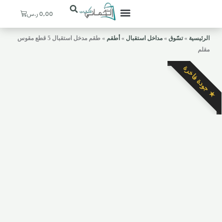
Cart
0,00
ر.س
تعرف علينا
ستيشنات القهوة
ديكورات منزلية
ركن اليماني
حسابي / التسجيل
المدخل والإستقبال
الرئيسية
»
تسّوق
»
مداخل استقبال
»
أطقم
»
طقم مدخل استقبال 5 قطع مقوس
مقلم
★ جودة فاخرة