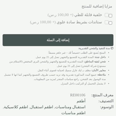
مزايا إضافية للمنتج
خلفية قابلة للطي
(+ 100,00 ر.س)
ستاندات بشريط سادة علوي
(+ 100,00 ر.س)
إضافة إلى السلة
📦 مدة التنفيذ والشحن التقديرية:
المنتج يُصنع على الطلب خصيصاً لك – غير جاهز مسبقاً.
داخل جدة:
المدة التقديرية للتصنيع والتجهيز تصل إلى 21 يوم عمل.
شحن لبقية المناطق:
المدة التقديرية للتصنيع والتجهيز والشحن البري المخفض (الاستلام من
مستودع شركة الشحن) تصل إلى 21 يوم عمل.
معايير الأمان:
مغلف بـ لباد عازل سميك لحماية قصوى أثناء النقل.
ملاحظة:
جميع المدد المذكورة تقديرية وقد تزيد حسب ظروف التصنيع والتجهيز كما انها لا تشمل
مدة الوصول بعد الشحن، راجع سياسات المتجر لمزيد من المعلومات.
لا يشمل التحميل أو التركيب داخل المنزل.
معرف المنتج:
RE00106
التصنيف:
أطقم
الوسوم:
استقبال ومناسبات
,
اطقم استقبال
,
اطقم كلاسيكية
,
اطقم مناسبات