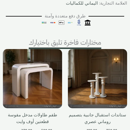
العلامة التجارية:
اليماني للكماليات
طرق دفع متعددة وآمنة
مختارات فاخرة تليق باختيارك
ستاندات استقبال جانبية بتصميم
طقم طاولات مدخل مقوسة
روماني عصري
قطعتين أوف وايت