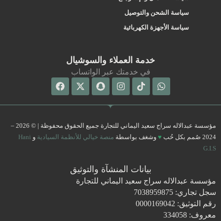
سياسة الشحن والتوصيل
سياسة الأجهزة الكهربائية
خدمة العملاء والسوشيال
في خدمتك عبر الواتساب
Facebook
Snapchat
X-
Instagram
Tiktok
Whatsapp
twitter
مؤسسة عبدالاله سراج سعيد اليماني للتجارة جميع الحقوق محفوظة | © 2026 –
2024 صُمم بكل حُب
♥
وشغف بواسطة
منصة خيالي للأنظمة السيادية
و
Hani
G.I.S
بيانات المنشآة والتوثيق
مؤسسة عبدالاله سراج سعيد اليماني للتجارة
سجل تجاري: 7038959875
رقم التوثيق: 0000169042
معروف: 334058