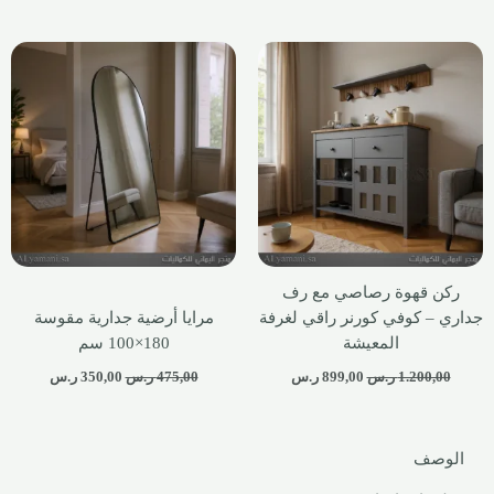
ركن قهوة رصاصي مع رف
جداري – كوفي كورنر راقي لغرفة
مرايا أرضية جدارية مقوسة
المعيشة
180×100 سم
1.200,00
ر.س
899,00
ر.س
475,00
ر.س
350,00
ر.س
الوصف