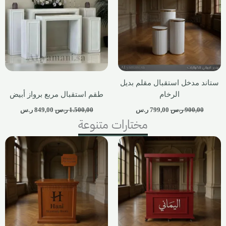
ستاند مدخل استقبال مقلم بديل
الرخام
طقم استقبال مربع برواز أبيض
900,00
ر.س
799,00
ر.س
1.500,00
ر.س
849,00
ر.س
مختارات متنوعة