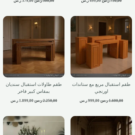
750,00
ر.س
499,00
ر.س
500,00
ر.س
379,00
ر.س
طقم استقبال مربع مع ستاندات
طقم طاولات استقبال سنديان
اورنجي
بمقاس كبير فاخر
1.600,00
ر.س
999,00
ر.س
2.250,00
ر.س
1.899,00
ر.س