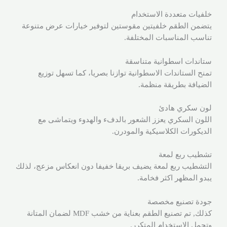
خلفيات متعددة الاستخدام
يتضمن الطقم خلفيتين مقوستين لتوفير خيارات عرض متنوعة
تناسب المناسبات المختلفة.
ستاندات اسطوانية متناسقة
تمنح الستاندات الاسطوانية توازنا بصريا، كما تسهل توزيع
الضيافة بطريقة منظمة.
لون سكري هادئ
اللون السكري يعزز الشعور بالدفء والهدوء ويتماشى مع
الديكورات الكلاسيكية والمودرن.
تشطيب ربع لمعة
التشطيب ربع لمعة يضيف بريقا خفيفا دون انعكاس مزعج، لذلك
يبدو المظهر اكثر فخامة.
جودة تصنيع مخصصة
كذلك, تم تصنيع الطقم بعناية من خشب MDF لضمان المتانة
وتحمل الاستخدام المتكرر.