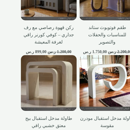
طقم فوتوبوث ستاند
ركن قهوة رصاصي مع رف
للمناسبات والحفلات
جداري – كوفي كورنر راقي
والتصوير
لغرفة المعيشة
2.200,0
ر.س
1.750,00
ر.س
1.200,00
ر.س
899,00
ر.س
ولة مدخل استقبال مودرن
طاولة مدخل استقبال بيج
مقوسة
معتق خشبي راقي