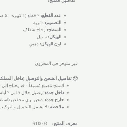
تفاصيل المنتج:
عدد القطع:
7 قطع (1 كبيرة – 6 صغيرة)
التصميم:
دائرية
السطح:
زجاج شفاف
الهيكل:
ستيل
لون الهيكل:
ذهبي
غير متوفر في المخزون
📦 تفاصيل الشحن والتوصيل (داخل المملكة 
المنتج مُصنع مُسبقاً – قد يحتاج إل
داخل جدة:
توصيل خلال 5 إلى 7 أيام عمل.
خارج جدة:
شحن بري مخفض (استلام من مست
ملاحظة:
لا يشمل التحميل والتركيب
معرف المنتج:
ST0003