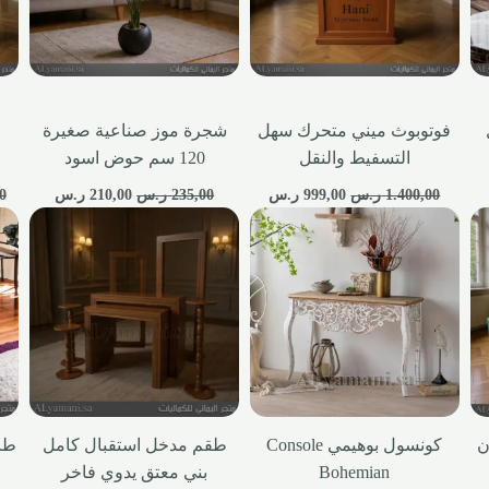
فوتوبوث ميني متحرك سهل
شجرة موز صناعية صغيرة
التسفيط والنقل
120 سم حوض اسود
1.400,00
ر.س
999,00
ر.س
235,00
ر.س
210,00
ر.س
0
ن
كونسول بوهيمي Console
طقم مدخل استقبال كامل
طا
Bohemian
بني معتق يدوي فاخر