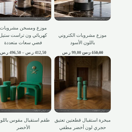
موزع ومسخن مشروبات
موزع مشروبات الكتروني
كهربائي ون تراست ستيل
باللون الأسود
فضي سعات متعددة
150,00
ر.س
99,00
ر.س
412,50
ر.س
–
496,50
ر.س
مبخرة استقبال قطعتين تعتيق
طقم استقبال مقوس باللو
حجري لون أخضر مطفي
الأخضر