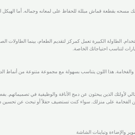
مسحه بقطعة قماش مبللة للحفاظ على لمعانه وجماله. أما الهيكل المعد
ائرية مرونة في الاستخدام. الطاولة الكبيرة تعمل كمركز لتقديم الطعام، بينما الط
ارات لتناسب احتياجاتك الخاصة.
 والفخامة. هذا اللون يتناسب بسهولة مع مجموعة متنوعة من أنماط الد
 دائرية هو الخيار المثالي لأولئك الذين يبحثون عن دمج الأناقة والوظيفية في تصميم
فخامة على منزلك. سواء كنت تستضيف حفلاً أو تبحث عن تحسين ديكور
وير والإضاءة وتباينات الشاشة