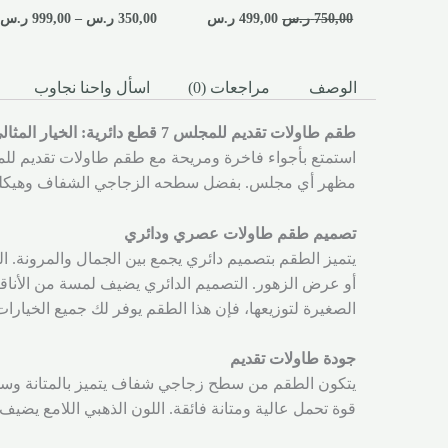
750,00
ر.س
499,00
ر.س
350,00
ر.س
–
999,00
ر.س
الوصف
مراجعات (0)
اسأل واحنا نجاوب
طقم طاولات تقديم للمجلس 7 قطع دائرية: الخيار المثالي للفخامة والأداء
مظهر أي مجلس. بفضل سطحه الزجاجي الشفاف وهيكله ال
تصميم طقم طاولات عصري ودائري
يتميز الطقم بتصميم دائري يجمع بين الجمال والمرونة. ال
أو عرض الزهور. التصميم الدائري يضيف لمسة من الأناق
الصغيرة لتوزيعها، فإن هذا الطقم يوفر لك جميع الخيارات
جودة طاولات تقديم
يتكون الطقم من سطح زجاجي شفاف يتميز بالمتانة وسهولة ا
قوة تحمل عالية ومتانة فائقة. اللون الذهبي اللامع يضي