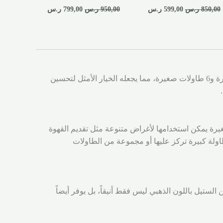
850,00
ر.س
599,00
ر.س
950,00
ر.س
799,00
ر.س
استمتع بأجواء فاخرة ومريحة مع طقم طاولات تقديم للمجلس 7 قطع دائرية بتصميم عصري وأنيق. يتألف الطقم من طاولة كبيرة و6 طاولات صغيرة، مما يجعله الخيار الأمثل لتحسين
صغيرة يمكن استخدامها لأغراض متنوعة مثل تقديم القهوة
ولة كبيرة تركز عليها أو مجموعة من الطاولات
لستيل باللون الذهبي ليس فقط أنيقاً، بل يوفر أيضاً