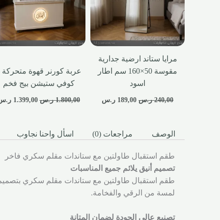
مرايا ستاند ارضية جدارية
مقوسة 50×160 سم اطار
عربة كورنر قهوة متحركة 
اسود
كوفي ستيشن بيج فخم
240,00
ر.س
189,00
ر.س
1.800,00
ر.س
1.399,00
ر.س
الوصف
مراجعات (0)
اسأل واحنا نجاوب
طقم استقبال طاولتين مع ستاندات مقلم سكري فاخر
تصميم أنيق يلائم جميع المناسبات
طقم استقبال طاولتين مع ستاندات مقلم سكري بتصميم عص
لمسة من الرقي والفخامة.
تصنيع عالي الجودة لضمان المتانة