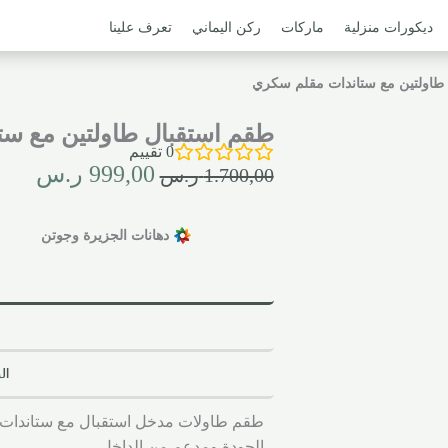
ديكورات منزلية
ماركات
ركن اليماني
تعرف علينا
طاولتين مع ستاندات مقلم سكري
طقم استقبال طاولتين مع س
0
تقييم
999,00
ر.س
1.700,00
ر.س
دهانات الجزيرة وجوتن
ال
طقم طاولات مدخل استقبال مع ستاندات ب
الجودة ومدعم من الداخل