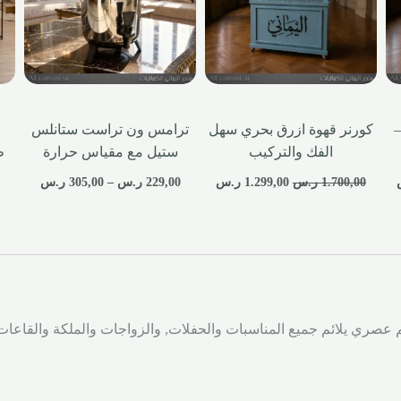
–
كورنر قهوة ازرق بحري سهل
ترامس ون تراست ستانلس
الفك والتركيب
ستيل مع مقياس حرارة
ط
1.700,00
ر.س
1.299,00
ر.س
229,00
ر.س
–
305,00
ر.س
0
ري يلائم جميع المناسبات والحفلات, والزواجات والملكة والقاعات و