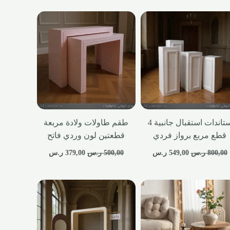
ستاندات استقبال جانبية 4
طقم طاولات ولادة مربعة
قطع مربع برواز فردي
قطعتين لون وردي فاتح
800,00
ر.س
549,00
ر.س
500,00
ر.س
379,00
ر.س