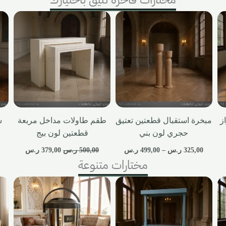
ز
مبخرة استقبال قطعتين تعتيق
طقم طاولات مداخل مربعة
حجري لون بني
قطعتين لون بيج
325,00
ر.س
–
499,00
ر.س
500,00
ر.س
379,00
ر.س
مختارات متنوعة