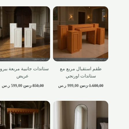
طقم استقبال مربع مع
ستاندات جانبية مربعة ببروا
ستاندات اورنجي
عريض
1.600,00
ر.س
999,00
ر.س
850,00
ر.س
599,00
ر.س