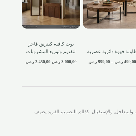
بوث كافيه كيترنق فاخر
اولة قهوة دائرية عصرية
لتقديم وتوزيع المشروبات
499,0
ر.س
–
999,00
ر.س
3.000,00
ر.س
2.450,00
ر.س
المداخل, والإستقبال. كذلك, التصميم الفريد يضيف