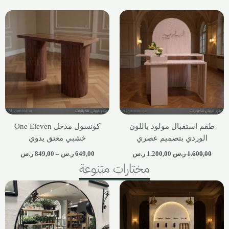
طقم استقبال مولود باللون
كونسول مدخل One Eleven
الوردي بتصميم عصري
خشبي معتق يدوي
1.600,00
ر.س
1.200,00
ر.س
649,00
ر.س
–
849,00
ر.س
مختارات متنوعة