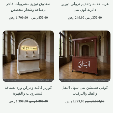
عربة خدمة وتقديم ترولي دورين
صندوق توزيع مشروبات فاخر
دائرية لون بني
بإضاءة وشعار مخصص
350,00
ر.س
249,00
ر.س
850,00
ر.س
–
1.700,00
ر.س
كوفي ستيشن بني سهل النقل
كورنر كافيه ومركن ورد لضيافة
والفك والتركيب
المشروبات والقهوة
1.700,00
ر.س
1.299,00
ر.س
1.800,00
ر.س
1.399,00
ر.س