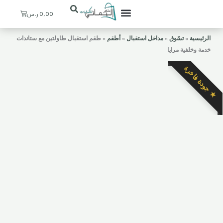
Cart
0,00
ر.س
تعرف علينا
ستيشنات القهوة
ديكورات منزلية
ركن اليماني
حسابي / التسجيل
المدخل والإستقبال
الرئيسية
»
تسّوق
»
مداخل استقبال
»
أطقم
»
طقم استقبال طاولتين مع ستاندات
خدمة وخلفية مرايا
★ جودة فاخرة