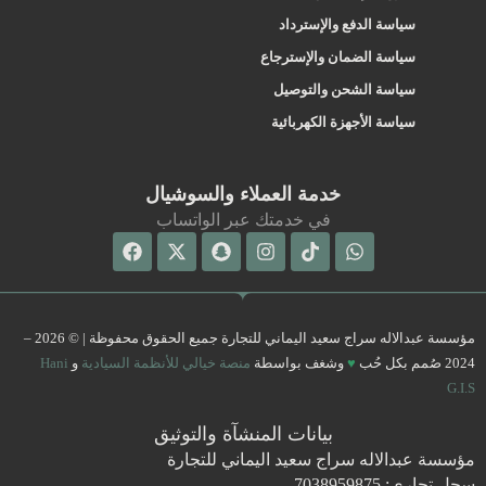
سياسة الدفع والإسترداد
سياسة الضمان والإسترجاع
سياسة الشحن والتوصيل
سياسة الأجهزة الكهربائية
خدمة العملاء والسوشيال
في خدمتك عبر الواتساب
Facebook
Snapchat
X-
Instagram
Tiktok
Whatsapp
twitter
مؤسسة عبدالاله سراج سعيد اليماني للتجارة جميع الحقوق محفوظة | © 2026 –
2024 صُمم بكل حُب
♥
وشغف بواسطة
منصة خيالي للأنظمة السيادية
و
Hani
G.I.S
بيانات المنشآة والتوثيق
مؤسسة عبدالاله سراج سعيد اليماني للتجارة
سجل تجاري: 7038959875