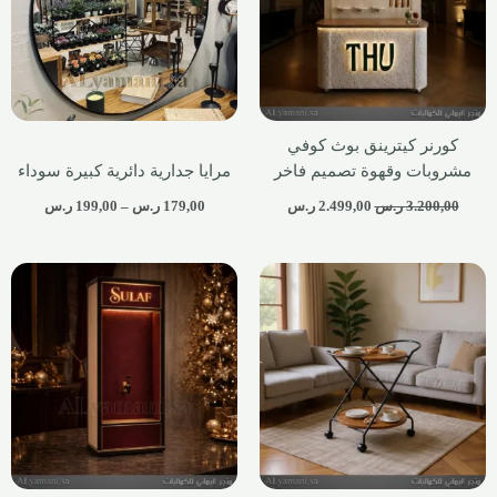
كورنر كيترينق بوث كوفي
مشروبات وقهوة تصميم فاخر
مرايا جدارية دائرية كبيرة سوداء
3.200,00
ر.س
2.499,00
ر.س
179,00
ر.س
–
199,00
ر.س