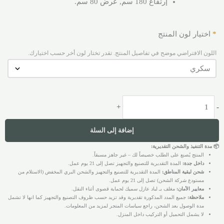
إرتفاع 180 سم, عرض 80 سم.
*
اختيار لون المنتج
اللون الافتراضي موضح في تفاصيل المنتج. تقدر تختار لون أخر حسب اختيارك.
+
-
إضافة إلى السلة
📦 مدة التنفيذ والشحن التقديرية:
المنتج يُصنع على الطلب خصيصاً لك – غير جاهز مسبقاً.
داخل جدة:
المدة التقديرية للتصنيع والتجهيز تصل إلى 21 يوم عمل.
شحن لبقية المناطق:
المدة التقديرية للتصنيع والتجهيز والشحن البري المخفض (الاستلام من
مستودع شركة الشحن) تصل إلى 21 يوم عمل.
معايير الأمان:
مغلف بـ لباد عازل سميك لحماية قصوى أثناء النقل.
ملاحظة:
جميع المدد المذكورة تقديرية وقد تزيد حسب ظروف التصنيع والتجهيز كما انها لا تشمل
مدة الوصول بعد الشحن، راجع سياسات المتجر لمزيد من المعلومات.
لا يشمل التحميل أو التركيب داخل المنزل.