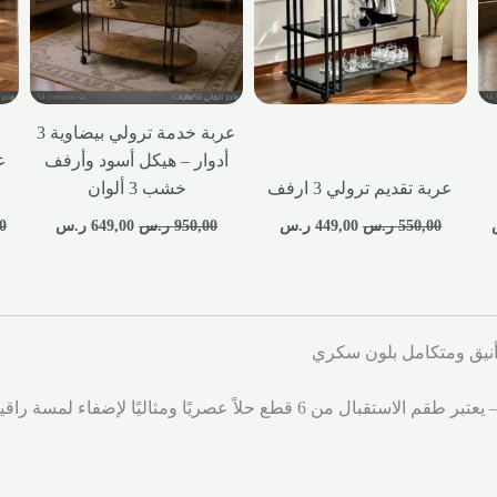
عربة خدمة ترولي بيضاوية 3
أدوار – هيكل أسود وأرفف
ع
عربة تقديم ترولي 3 ارفف
خشب 3 ألوان
550,00
ر.س
449,00
ر.س
950,00
ر.س
649,00
ر.س
0
أنيق ومتكامل بلون سكري
طقم استقبال طاولتين مع ستاندات خدمة وخلفية سادة – يعتبر طقم الاستقبال من 