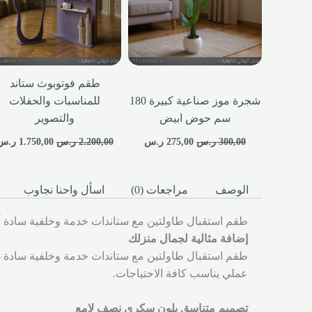
طقم فوتوبوث ستاند
شجرة موز صناعية كبيرة 180
للمناسبات والحفلات
سم حوض ابيض
والتصوير
300,00
ر.س
275,00
ر.س
2.200,00
ر.س
1.750,00
ر.س
الوصف
مراجعات (0)
اسأل واحنا نجاوب
طقم استقبال طاولتين مع ستاندات خدمة وخلفية سادة 
إضافة مثالية لجمال منزلك
عملي يناسب كافة الاحتياجات.
تصميم متناسق بلون سكري نصف لامع