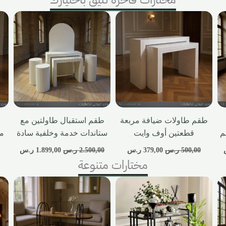
طقم طاولات ضيافة مربعة
طقم استقبال طاولتين مع
م
قطعتين أوف وايت
ستاندات خدمة وخلفية سادة
م
500,00
ر.س
379,00
ر.س
2.500,00
ر.س
1.899,00
ر.س
مختارات متنوعة