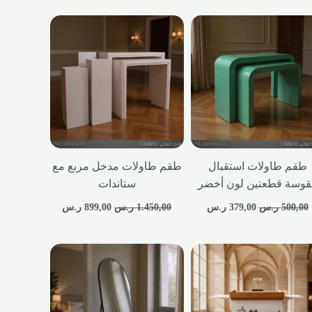
طقم طاولات استقبال
طقم طاولات مدخل مربع مع
قوسة قطعتين لون أخضر
ستاندات
500,00
ر.س
379,00
ر.س
1.450,00
ر.س
899,00
ر.س