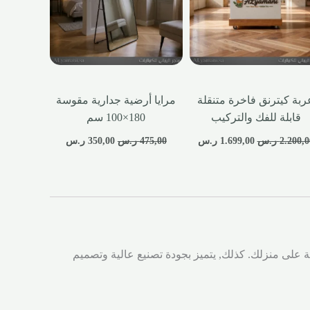
ربة كيترنق فاخرة متنقلة
مرايا أرضية جدارية مقوسة
قابلة للفك والتركيب
180×100 سم
2.200,0
ر.س
1.699,00
ر.س
475,00
ر.س
350,00
ر.س
6 قطع حلاً عصريًا ومثاليًا لإضفاء لمسة راقية على منزلك. كذلك, يتميز بجودة تصنيع عالية وتصميم