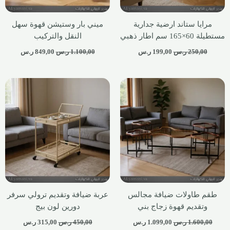
مرايا ستاند ارضية جدارية
ميني بار وستيشن قهوة سهل
مستطيلة 60×165 سم اطار ذهبي
النقل والتركيب
250,00
ر.س
199,00
ر.س
1.100,00
ر.س
849,00
ر.س
طقم طاولات ضيافة مجالس
عربة ضيافة وتقديم ترولي سرفر
وتقديم قهوة زجاج بني
دورين لون بيج
1.600,00
ر.س
1.099,00
ر.س
450,00
ر.س
315,00
ر.س