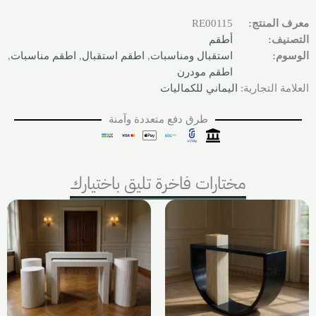
معرف المنتج:
RE00115
التصنيف:
أطقم
الوسوم:
استقبال ومناسبات
,
اطقم استقبال
,
اطقم مناسبات
,
اطقم مودرن
العلامة التجارية:
اليماني للكماليات
طرق دفع متعددة وآمنة
مختارات فاخرة تليق باختيارك