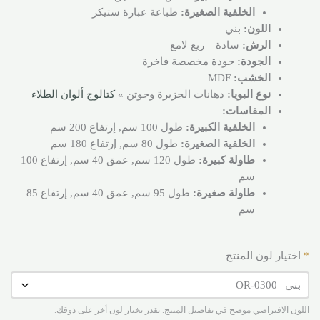
الخلفية الصغيرة:
طباعة عبارة ستيكر
اللون:
بني
الرش:
سادة – ربع لامع
الجودة:
جودة مخصصة فاخرة
الخشب:
MDF
نوع البويا:
دهانات الجزيرة وجوتن »
كتالوج ألوان الطلاء
المقاسات:
الخلفية الكبيرة:
طول 100 سم, إرتفاع 200 سم
الخلفية الصغيرة:
طول 80 سم, إرتفاع 180 سم
طاولة كبيرة:
طول 120 سم, عمق 40 سم, إرتفاع 100
سم
طاولة صغيرة:
طول 95 سم, عمق 40 سم, إرتفاع 85
سم
*
اختيار لون المنتج
اللون الافتراضي موضح في تفاصيل المنتج. تقدر تختار لون أخر على ذوقك.