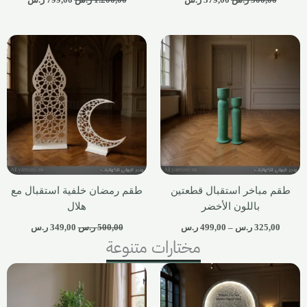
طقم مباخر استقبال قطعتين
طقم رمضان خلفية استقبال مع
باللون الأخضر
هلال
325,00
ر.س
–
499,00
ر.س
500,00
ر.س
349,00
ر.س
مختارات متنوعة