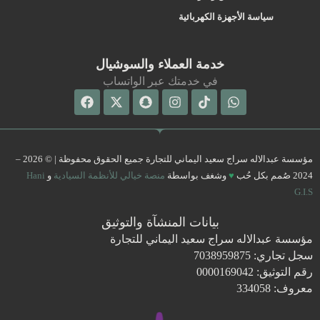
سياسة الأجهزة الكهربائية
خدمة العملاء والسوشيال
في خدمتك عبر الواتساب
Facebook
Snapchat
X-
Instagram
Tiktok
Whatsapp
twitter
مؤسسة عبدالاله سراج سعيد اليماني للتجارة جميع الحقوق محفوظة | © 2026 –
2024 صُمم بكل حُب
♥
وشغف بواسطة
منصة خيالي للأنظمة السيادية
و
Hani
G.I.S
بيانات المنشآة والتوثيق
مؤسسة عبدالاله سراج سعيد اليماني للتجارة
سجل تجاري: 7038959875
رقم التوثيق: 0000169042
معروف: 334058