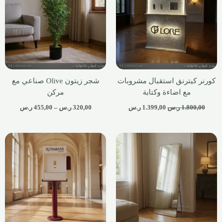
كورنر كيترنق استقبال مشروبات
شجر زيتون Olive صناعي مع
مع اضاءة وكتابة
مركن
1.800,00
ر.س
1.399,00
ر.س
320,00
ر.س
–
455,00
ر.س