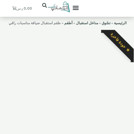
Cart
0,00
ر.س
تعرف علينا
ستيشنات القهوة
ديكورات منزلية
ركن اليماني
حسابي / التسجيل
المدخل والإستقبال
الرئيسية
»
تسّوق
»
مداخل استقبال
»
أطقم
»
طقم استقبال ضيافة مناسبات راقي
★ جودة فاخرة