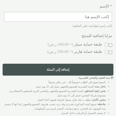
*
الإسم
إكتب إسم لطباعته على الخلفية
مزايا إضافية للمنتج
طبقة حماية سيلر
(+ 100,00 ر.س)
طبقة حماية هارنر
(+ 100,00 ر.س)
إضافة إلى السلة
📦 مدة التنفيذ والشحن التقديرية:
المنتج يُصنع على الطلب خصيصاً لك – غير جاهز مسبقاً.
داخل جدة:
المدة التقديرية للتصنيع والتجهيز تصل إلى 21 يوم عمل.
شحن لبقية المناطق:
المدة التقديرية للتصنيع والتجهيز والشحن البري المخفض (الاستلام من
مستودع شركة الشحن) تصل إلى 21 يوم عمل.
معايير الأمان:
مغلف بـ لباد عازل سميك لحماية قصوى أثناء النقل.
ملاحظة:
جميع المدد المذكورة تقديرية وقد تزيد حسب ظروف التصنيع والتجهيز كما انها لا تشمل
مدة الوصول بعد الشحن، راجع سياسات المتجر لمزيد من المعلومات.
لا يشمل التحميل أو التركيب داخل المنزل.