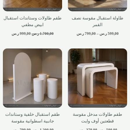
طاولة استقبال مقوسة نصف
طقم طاولات وستاندات استقبال
القمر
ابيض مطفي
599,00
ر.س
–
799,00
ر.س
1.700,00
ر.س
999,00
ر.س
طقم طاولات مدخل مقوسة
طقم استقبال خلفية وستاندات
قطعتين أوف وايت
جانبية اسطوانية مقوسة
500,00
ر.س
379,00
ر.س
1.200,00
ر.س
799,00
ر.س