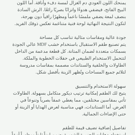
يمنحك اللون العودي دم الغزال لمسة دفء وأناقة. أما اللون
البيج الفاتح، فيضفي هدوءًا واتزانًا بصريًا رائعًا. الرش السادة
بنصف لمعة يضفي ملمسًا ناعماً ومظهرًا راقياً دون بهرجة،
لتكون النتيجة النهائية لوحة فنية متناغمة تعكس ذوقك الفريد.
جودة عالية ومقاسات مثالية تناسب كل مساحة
يتم تصنيع طقم الاستقبال باستخدام خشب MDF عالي الجودة
بسمكات متعددة لضمان المتانة. كل قطعة مدعمة من الداخل
لتتحمل الاستخدام الطبيعي في حفلات الخطوبة والملكة.
الطاولات والخلفية والستاندات مصممة بمقاسات مدروسة
لتلائم جميع المساحات وتُظهر الزينة بأفضل شكل.
سهولة الاستخدام والتنسيق
يتيح لك الطقم إمكانية ترتيب ديكور متكامل بسهولة. الطاولات
تأتي بمقاسين مختلفين، مما يعطي عمقاً بصرياً وتنوعاً في
العرض. أما الستاندات، فهي مناسبة لعرض الهدايا أو الزينة أو
حتى الإضاءات الجمالية.
تفاصيل إضافية تضيف قيمة للطقم
استخدام دهانات الجزيرة الشهيرة يضمن لوناً ثابتاً ومظهراً أنيقاً.