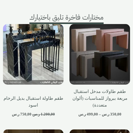
مختارات فاخرة تليق باختيارك
طقم طاولات مدخل استقبال
مربعة ببرواز للمناسبات (ألوان
طقم طاولة استقبال بديل الرخام
متعددة)
اسود
350,00
ر.س
–
499,00
ر.س
1.200,00
ر.س
750,00
ر.س