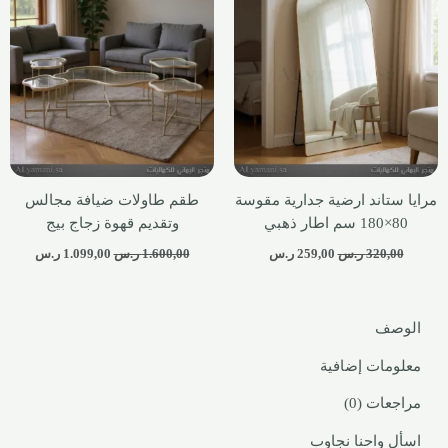
مرايا ستاند ارضية جدارية مقوسة
طقم طاولات ضيافة مجالس
80×180 سم اطار ذهبي
وتقديم قهوة زجاج بيج
320,00
ر.س
259,00
ر.س
1.600,00
ر.س
1.099,00
ر.س
الوصف
معلومات إضافية
مراجعات (0)
اسأل واحنا نجاوب