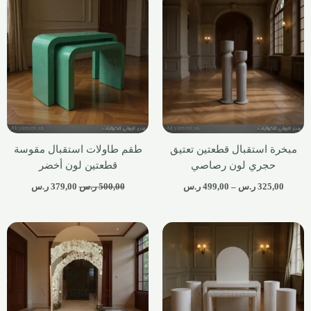
مبخرة استقبال قطعتين تعتيق
طقم طاولات استقبال مقوسة
حجري لون رصاصي
قطعتين لون أخضر
325,00
ر.س
–
499,00
ر.س
500,00
ر.س
379,00
ر.س