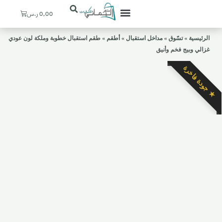
Cart
0,00
ر.س
تعرف علينا
ستيشنات القهوة
ديكورات منزلية
ركن اليماني
حسابي / التسجيل
المدخل والإستقبال
الرئيسية
»
تسّوق
»
مداخل استقبال
»
أطقم
»
طقم استقبال خطوبة وملكة لون عودي
غزالي وبيج فخم وأنيق
★ جودة فاخرة