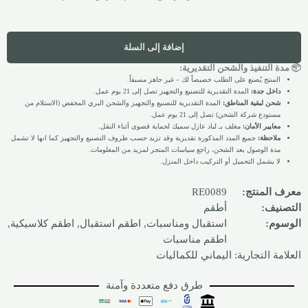
إضافة إلى السلة
📦 مدة التنفيذ والشحن التقديرية:
المنتج يُصنع على الطلب خصيصاً لك – غير جاهز مسبقاً.
داخل جدة:
المدة التقديرية للتصنيع والتجهيز تصل إلى 21 يوم عمل.
شحن لبقية المناطق:
المدة التقديرية للتصنيع والتجهيز والشحن البري المخفض (الاستلام من
مستودع شركة الشحن) تصل إلى 21 يوم عمل.
معايير الأمان:
مغلف بـ لباد عازل سميك لحماية قصوى أثناء النقل.
ملاحظة:
جميع المدد المذكورة تقديرية وقد تزيد حسب ظروف التصنيع والتجهيز كما انها لا تشمل
مدة الوصول بعد الشحن، راجع سياسات المتجر لمزيد من المعلومات.
لا يشمل التحميل أو التركيب داخل المنزل.
معرف المنتج:
RE0089
التصنيف:
أطقم
الوسوم:
استقبال ومناسبات
,
اطقم استقبال
,
اطقم كلاسيكية
,
اطقم مناسبات
العلامة التجارية:
اليماني للكماليات
طرق دفع متعددة وآمنة