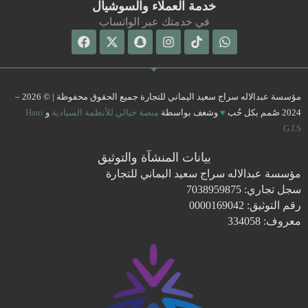
خدمة العملاء والسوشيال
في خدمتك عبر الواتساب
Facebook
Snapchat
X-
Instagram
Tiktok
Whatsapp
twitter
مؤسسة عبدالاله سراج سعيد اليماني للتجارة جميع الحقوق محفوظة | © 2026 –
2024 صُمم بكل حُب
♥
وشغف بواسطة
منصة خيالي للأنظمة السيادية
و
Hani
G.I.S
بيانات المنشآة والتوثيق
مؤسسة عبدالاله سراج سعيد اليماني للتجارة
سجل تجاري: 7038959875
رقم التوثيق: 0000169042
معروف: 334058