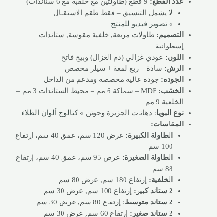
عدد القطع:
9 قطع (طاولتين مع خلفية مع 6 ستاندات)
لا يشمل التنسيق – فقط طقم الاستقبال
»
تصوير فيديو للمنتج
التصميم:
طاولات مربعة, خلفية مقوسة, ستاندات
إسطوانية
اللون:
عودي غزالي (دم الغزال) وبيج فاتح
الرش:
سادة – ربع لمعة + سيلر مخصص
الجودة:
جودة عالية مخصصة ومدعم من الداخل
الخشب:
MDF – سماكة 6 مم – محيط الستاندات 3 مم –
الخلفية 9 مم
نوع البويا:
دهانات الجزيرة وجوتن »
كتالوج ألوان الطلاء
المقاسات:
الطاولة الكبيرة:
عرض 120 سم، عمق 40 سم، إرتفاع
100 سم
الطاولة الصغيرة:
عرض 95 سم، عمق 40 سم، إرتفاع
88 سم
الخلفية:
إرتفاع 180 سم, عرض 80 سم
2 ستاند كبير:
إرتفاع 100 سم, عرض 30 سم
2 ستاند متوسط:
إرتفاع 80 سم, عرض 30 سم
2 ستاند صغير:
إرتفاع 60 سم, عرض 30 سم