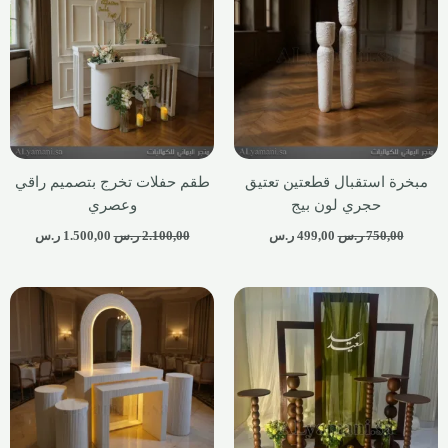
مبخرة استقبال قطعتين تعتيق
طقم حفلات تخرج بتصميم راقي
حجري لون بيج
وعصري
750,00
ر.س
499,00
ر.س
2.100,00
ر.س
1.500,00
ر.س