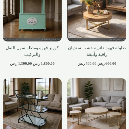
طاولة قهوة دائرية خشب سنديان
كورنر قهوة ومظلة سهل النقل
راقية وأنيقة
والتركيب
600,00
ر.س
499,00
ر.س
1.800,00
ر.س
1.399,00
ر.س