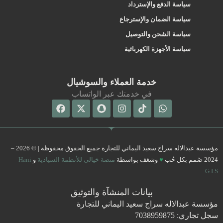
سياسة الدفع والإسترداد
سياسة الضمان والإسترجاع
سياسة الشحن والتوصيل
سياسة الأجهزة الكهربائية
خدمة العملاء والسوشيال
في خدمتك عبر الواتساب
Facebook
Snapchat
X-
Instagram
Tiktok
Whatsapp
twitter
مؤسسة عبدالاله سراج سعيد اليماني للتجارة جميع الحقوق محفوظة | © 2026 –
2024 صُمم بكل حُب
♥
وشغف بواسطة
منصة خيالي للأنظمة السيادية
و
Hani
G.I.S
بيانات المنشآة والتوثيق
مؤسسة عبدالاله سراج سعيد اليماني للتجارة
سجل تجاري: 7038959875