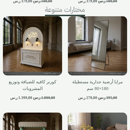
500,00
ر.س
379,00
ر.س
500,00
ر.س
379,00
ر.س
مختارات متنوعة
مرايا أرضية جدارية مستطيلة
كورنر كافيه للضيافة وتوزيع
180×80 سم
المشروبات
395,00
ر.س
270,00
ر.س
1.800,00
ر.س
1.399,00
ر.س