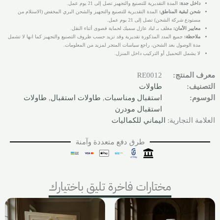
داخل جدة:
المدة التقديرية للتصنيع والتجهيز تصل إلى 21 يوم عمل.
شحن لبقية المناطق:
المدة التقديرية للتصنيع والتجهيز والشحن البري المخفض (الاستلام من
مستودع شركة الشحن) تصل إلى 21 يوم عمل.
معايير الأمان:
مغلف بـ لباد عازل سميك لحماية قصوى أثناء النقل.
ملاحظة:
جميع المدد المذكورة تقديرية وقد تزيد حسب ظروف التصنيع والتجهيز كما انها لا تشمل
مدة الوصول بعد الشحن، راجع سياسات المتجر لمزيد من المعلومات.
لا يشمل التحميل أو التركيب داخل المنزل.
معرف المنتج:
RE0012
التصنيف:
طاولات
الوسوم:
استقبال ومناسبات
,
طاولات استقبال
,
طاولات
استقبال مودرن
العلامة التجارية:
اليماني للكماليات
طرق دفع متعددة وآمنة
مختارات فاخرة تليق باختيارك