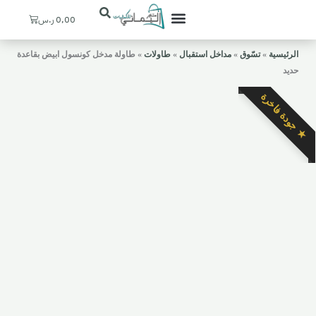
Cart
0,00
ر.س
تعرف علينا
ستيشنات القهوة
ديكورات منزلية
ركن اليماني
حسابي / التسجيل
المدخل والإستقبال
الرئيسية
»
تسّوق
»
مداخل استقبال
»
طاولات
»
طاولة مدخل كونسول ابيض بقاعدة
حديد
★ جودة فاخرة