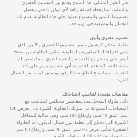
هي الخيار المثالي. هذا المنتج يجمع بين التصميم العصري
والمتانة، مما يجعله إضافة رائعة لأي ديكور داخلي. بفضل
تصميمها المميز والمصنوع بعناية، فإن هذه الطاولة تقدم لك
الجمال والوظيفية في آن واحد.
تصميم عصري وأنيق
طاولة مدخل كونسول تتميز بتصميمها العصري والأنيق الذي
يلبي احتياجاتك الديكورية والوظيفية. تتكون الطاولة من سطح
أبيض نقي يتناغم مع قاعدة من الحديد القوي، مما يضمن لك
متانة فائقة. القاعدة الحديدية تأتي بتصميم مميز على أحد
الجوانب، مما يمنح الطاولة ثباتًا وقوة ويضيف لمسة من الجمال
الفريد.
مقاسات متعددة لتناسب احتياجاتك
تأتي طاولة المدخل هذه بمقاسين مختلفين لتتناسب مع
المساحات المتنوعة في منزلك. الطاولة الكبيرة تأتي بعرض 120
سم، عمق 40 سم، وارتفاع 100 سم، وهي مثالية للمداخل
الكبيرة التي تحتاج إلى قطعة تبرز جمال الديكور. أما الطاولة
الصغيرة فتأتي بعرض 95 سم، عمق 40 سم، وارتفاع 88 سم،
مما يجعلها خيارًا مثاليًا للمساحات الأصغر.