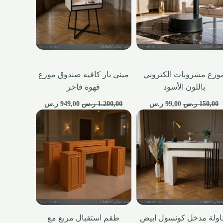
وزع مشروبات الكتروني
ميني بار كافيه صندوق موزع
باللون الأسود
قهوة فاخر
150,00
ر.س
99,00
ر.س
1.200,00
ر.س
949,00
ر.س
ولة مدخل كونسول ابيض
طقم استقبال مربع مع