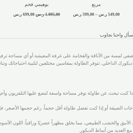
مربع
بوهيمي فخم
549,00
ر.س
–
599,00
ر.س
1.095,00
ر.س
699,00
ر.س
0
سأل واحنا نجاوب
تضفي لمسة من الأناقة والفخامة على غرفة المعيشة أو أي مساحة ترفيه
ى ديكورك الداخلي. تتوفر الطاولة بمقاسين مختلفين لتلبية احتياجاتك و
إذا كنت تبحث عن طاولة توفر مساحة واسعة لتضع عليها التلفزيون وأجهز
 الضيقة أو إذا كنت تفضل طاولة أقل حجماً. رغم حجمها الأصغر، فإنها
د الأنيق والخشب الطبيعي، مما يخلق مظهراً عصريًا وراقياً. اللون ال
ع العديد من أنماط الديكور.