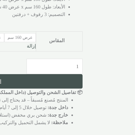
الأبعاد: طول 160 سم x عرض 40 سم
التصميم: 3 رفوف + درفتين
عرض 160 سم
ع
المقاس
إزالة
إ
📦 تفاصيل الشحن والتوصيل (داخل المملكة 
المنتج مُصنع مُسبقاً – قد يحتاج إل
داخل جدة:
توصيل خلال 5 إلى 7 أيام عمل.
خارج جدة:
شحن بري مخفض (استلام من مست
ملاحظة:
لا يشمل التحميل والتركيب