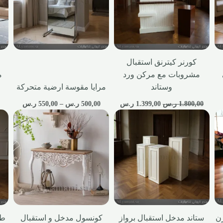
كورنر كيترنق استقبال
مشروبات مع مركن ورد
م
وستاند
مرايا مقوسة ارضية متحركة
1.800,00
ر.س
1.399,00
ر.س
500,00
ر.س
–
550,00
ر.س
ن
ستاند مدخل استقبال برواز
كونسول مدخل و استقبال
طا