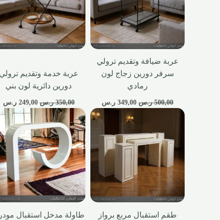
عربة ضيافة وتقديم ترولي
سرفر دورين زجاج لون
عربة خدمة وتقديم ترولي
رمادي
دورين دائرية لون بني
500,00
ر.س
349,00
ر.س
350,00
ر.س
249,00
ر.س
طقم استقبال مربع برواز
طاولة مدخل استقبال مودر