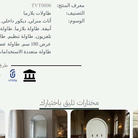
معرف المنتج:
TVT0006
التصنيف:
طاولات بلازما
الوسوم:
أثاث منزلي
,
ديكور داخلي
,
أنيقة
,
طاولة بلازما
,
طاولة 
تلفزيون
,
طاولة تنظيم
,
طاو
عرض 180 سم
,
طاولة عص
طاولة متعددة الاستخداما
طرق 
مختارات تليق باختيارك