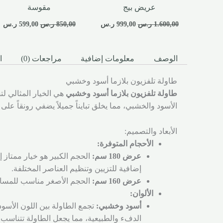
عريض بيج
مقوسة
1.600,00
ر.س
999,00
ر.س
850,00
ر.س
599,00
ر.س
الوصف
معلومات إضافية
مراجعات (0)
ا
طاولة تلفزيون بلازما أسود وخشبي
طاولة تلفزيون بلازما أسود وخشبي
هي الخيار المثالي ل
الأسود والخشبي، مما يخلق تبايناً جميلاً يضفي رونقاً عل
الأبعاد والتصميم:
الأحجام المتوفرة:
عرض 180 سم:
الحجم الكبير هو خيار ممتاز 
إضافية للتزيين وتنظيم العناصر المختلفة.
عرض 160 سم:
الحجم الأصغر مناسب للمساحات
الألوان:
أسود وخشبي:
تجمع الطاولة بين اللون الأسو
الدفء والطبيعية، مما يجعل الطاولة تتناسب م