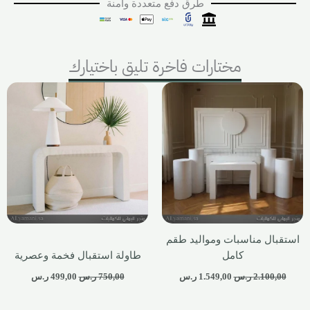
طرق دفع متعددة وآمنة
مختارات فاخرة تليق باختيارك
استقبال مناسبات ومواليد طقم
كامل
طاولة استقبال فخمة وعصرية
2.100,00
ر.س
1.549,00
ر.س
750,00
ر.س
499,00
ر.س