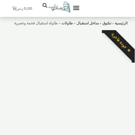
Cart
0,00
ر.س
تعرف علينا
ستيشنات القهوة
ديكورات منزلية
ركن اليماني
حسابي / التسجيل
المدخل والإستقبال
الرئيسية
»
تسّوق
»
مداخل استقبال
»
طاولات
»
طاولة استقبال فخمة وعصرية
★ جودة فاخرة