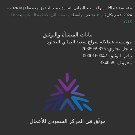
مؤسسة عبدالاله سراج سعيد اليماني للتجارة جميع الحقوق محفوظة | © 2026 –
2024 صُمم بكل حُب
♥
وشغف بواسطة
منصة خيالي للأنظمة السيادية
و
Hani
G.I.S
بيانات المنشآة والتوثيق
مؤسسة عبدالاله سراج سعيد اليماني للتجارة
سجل تجاري: 7038959875
رقم التوثيق: 0000169042
معروف: 334058
موثّق في المركز السعودي للأعمال