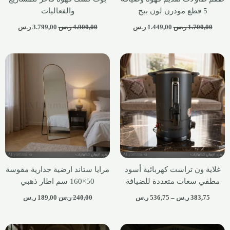
5 قطع مودرن لون بيج
والفعاليات
1.700,00
ر.س
1.449,00
ر.س
4.900,00
ر.س
3.799,00
ر.س
غلاية ون تراست كهربائية أسود
مرايا ستاند ارضية جدارية مقوسة
مطفي سعات متعددة للضيافة
50×160 سم اطار ذهبي
383,75
ر.س
–
536,75
ر.س
240,00
ر.س
189,00
ر.س