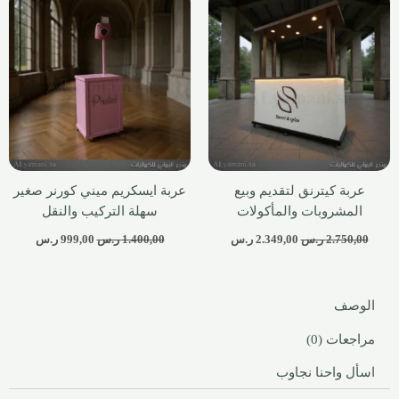
عربة كيترنق لتقديم وبيع
عربة ايسكريم ميني كورنر صغير
المشروبات والمأكولات
سهلة التركيب والنقل
2.750,00
ر.س
2.349,00
ر.س
1.400,00
ر.س
999,00
ر.س
الوصف
مراجعات (0)
اسأل واحنا نجاوب