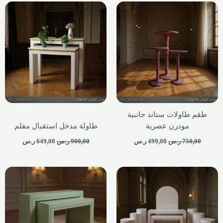
طقم طاولات ستاند جانبية
مودرن عصرية
طاولة مدخل استقبال مقلم
750,00
ر.س
499,00
ر.س
900,00
ر.س
649,00
ر.س