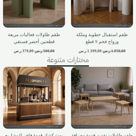
طقم استقبال خطوبة وملكة
طقم طاولات فعاليات مربعة
وزواج فخم 9 قطع
قطعتين أخضر فستقي
1.950,00
ر.س
1.399,00
ر.س
500,00
ر.س
379,00
ر.س
مختارات متنوعة
طقم طاولات تقديم قهوة وضيافة
بوث كشك قهوة فاخر للمشاريع