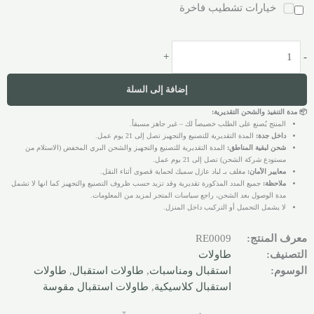
خيارات تشطيب فاخرة
+
-
إضافة إلى السلة
📦 مدة التنفيذ والشحن التقديرية:
المنتج يُصنع على الطلب خصيصاً لك – غير جاهز مسبقاً.
داخل جدة:
المدة التقديرية للتصنيع والتجهيز تصل إلى 21 يوم عمل.
شحن لبقية المناطق:
المدة التقديرية للتصنيع والتجهيز والشحن البري المخفض (الاستلام من
مستودع شركة الشحن) تصل إلى 21 يوم عمل.
معايير الأمان:
مغلف بـ لباد عازل سميك لحماية قصوى أثناء النقل.
ملاحظة:
جميع المدد المذكورة تقديرية وقد تزيد حسب ظروف التصنيع والتجهيز كما انها لا تشمل
مدة الوصول بعد الشحن، راجع سياسات المتجر لمزيد من المعلومات.
لا يشمل التحميل أو التركيب داخل المنزل.
معرف المنتج:
RE0009
التصنيف:
طاولات
الوسوم:
استقبال ومناسبات
,
طاولات استقبال
,
طاولات
استقبال كلاسيكية
,
طاولات استقبال مقوسة