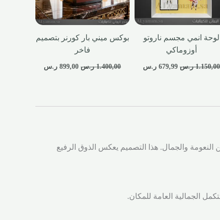
لوحة انمي مجسم ناروتو
بوكس ميني بار كورنر بتصميم
أوزوماكي
فاخر
1.150,0
ر.س
679,99
ر.س
1.400,00
ر.س
899,00
ر.س
النعومة والجمال. هذا التصميم يعكس الذوق الرفيع
كمل الجمالية العامة للمكان.