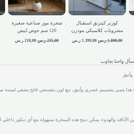
كورنر كيترنق استقبال
شجرة موز صناعية صغيرة
مشروبات كلاسيكي مودرن
120 سم حوض ابيض
1.800,00
ر.س
1.399,00
ر.س
235,00
ر.س
210,00
ر.س
0
سأل واحنا نجاوب
وأنيق
ة هذا يتميز بتصميم عصري وأنيق، مع لون بنفسجي فاتح يضفي لمسة من 
ن الأناقة والهدوء. يمكن دمج هذه المبخرة بسهولة مع أي ديكور داخلي لت