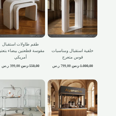
طقم طاولات استقبال
خلفية استقبال ومناسبات
مقوسة قطعتين بيضاء بتعتي
قوس متعرج
أمريكي
1.000,00
ر.س
799,00
ر.س
550,00
ر.س
399,00
ر.س