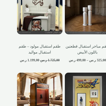
م مباخر استقبال قطعتين
طقم استقبال مولود – طقم
باللون الأبيض
استقبال مواليد
325,0
ر.س
–
499,00
ر.س
1.725,00
ر.س
1.199,00
ر.س