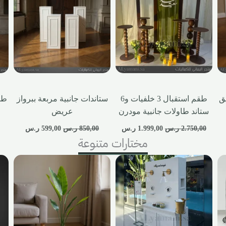
ق
طقم استقبال 3 خلفيات و6
ستاندات جانبية مربعة ببرواز
طق
ستاند طاولات جانبية مودرن
عريض
2.750,00
ر.س
1.999,00
ر.س
850,00
ر.س
599,00
ر.س
0
مختارات متنوعة