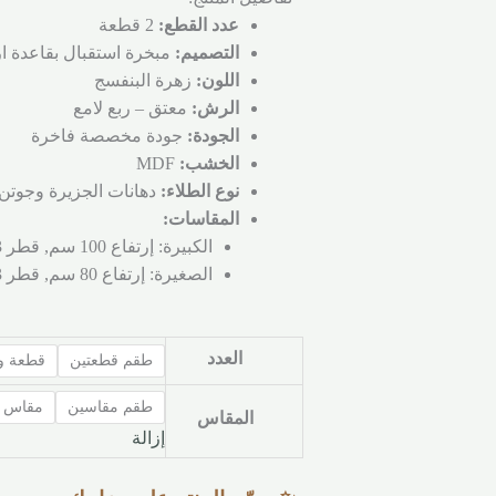
عدد القطع:
2 قطعة
التصميم:
مبخرة استقبال بقاعدة ا
اللون:
زهرة البنفسج
الرش:
معتق – ربع لامع
الجودة:
جودة مخصصة فاخرة
الخشب:
MDF
نوع الطلاء:
دهانات الجزيرة وجوتن
المقاسات:
الكبيرة: إرتفاع 100 سم, قطر 13 سم
الصغيرة: إرتفاع 80 سم, قطر 13 سم
العدد
طقم قطعتين
قطعة و
طقم مقاسين
مقاس ك
المقاس
إزالة