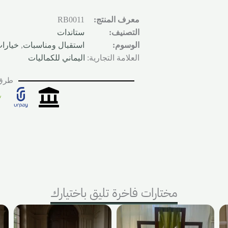
معرف المنتج:
RB0011
التصنيف:
ستاندات
الوسوم:
استقبال ومناسبات
,
خيارا
العلامة التجارية:
اليماني للكماليات
طرق 
مختارات فاخرة تليق باختيارك