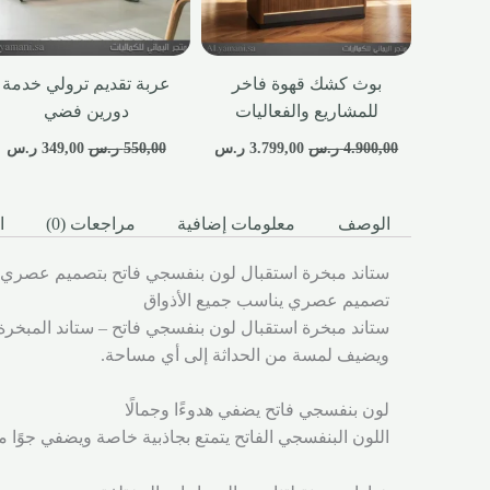
بوث كشك قهوة فاخر
عربة تقديم ترولي خدمة
للمشاريع والفعاليات
دورين فضي
4.900,00
ر.س
3.799,00
ر.س
550,00
ر.س
349,00
ر.س
الوصف
معلومات إضافية
مراجعات (0)
ا
ستاند مبخرة استقبال لون بنفسجي فاتح بتصميم عصري 
تصميم عصري يناسب جميع الأذواق
ستاند مبخرة استقبال لون بنفسجي فاتح – ستاند المبخر
ويضيف لمسة من الحداثة إلى أي مساحة.
لون بنفسجي فاتح يضفي هدوءًا وجمالًا
اللون البنفسجي الفاتح يتمتع بجاذبية خاصة ويضفي جوًا م