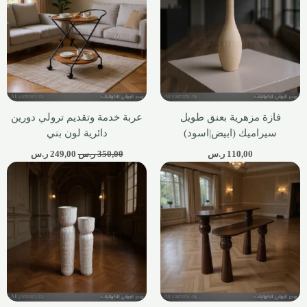
فازة مزهرية بعنق طويل
عربة خدمة وتقديم ترولي دورين
سيراميك (ابيض|اسود)
دائرية لون بني
110,00
ر.س
350,00
ر.س
249,00
ر.س