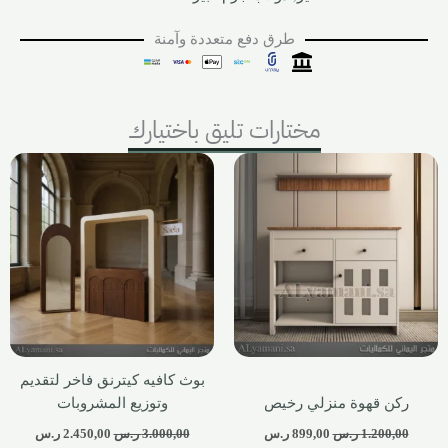
طرق دفع متعددة وآمنة
مختارات تليق باختيارك
بوث كافيه كيترنق فاخر لتقديم
ركن قهوة منزلي رخيص
وتوزيع المشروبات
1.200,00
ر.س
899,00
ر.س
3.000,00
ر.س
2.450,00
ر.س