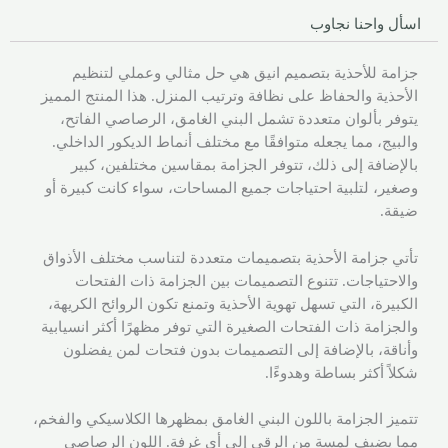
اسأل واحنا نجاوب
جزامة للأحذية بتصميم انيق هي حل مثالي وعملي لتنظيم
الأحذية والحفاظ على نظافة وترتيب المنزل. هذا المنتج المميز
يتوفر بألوان متعددة تشمل البني الغامق، الرصاصي الفاتح،
والبيج، مما يجعله متوافقًا مع مختلف أنماط الديكور الداخلي.
بالإضافة إلى ذلك، تتوفر الجزامة بمقاسين مختلفين، كبير
وصغير، لتلبية احتياجات جميع المساحات، سواء كانت كبيرة أو
ضيقة.
تأتي جزامة الأحذية بتصميمات متعددة لتناسب مختلف الأذواق
والاحتياجات. تتنوع التصميمات بين الجزامة ذات الفتحات
الكبيرة، التي تسهل تهوية الأحذية وتمنع تكون الروائح الكريهة،
والجزامة ذات الفتحات الصغيرة التي توفر مظهرًا أكثر انسيابية
وأناقة، بالإضافة إلى التصميمات بدون فتحات لمن يفضلون
شكلاً أكثر بساطة وهدوءًا.
تتميز الجزامة باللون البني الغامق بمظهرها الكلاسيكي والفخم،
مما يضيف لمسة من الرقي إلى أي غرفة. اللون الرصاصي