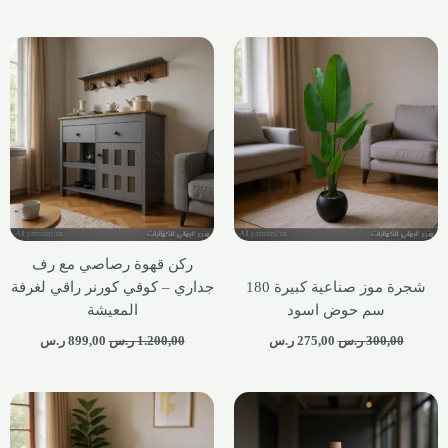
ركن قهوة رصاصي مع رف
شجرة موز صناعية كبيرة 180
جداري – كوفي كورنر راقي لغرفة
سم حوض اسود
المعيشة
300,00
ر.س
275,00
ر.س
1.200,00
ر.س
899,00
ر.س