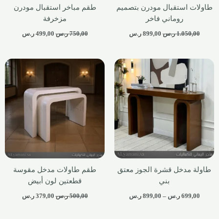
طاولات استقبال مودرن بتصميم
طقم مباخر استقبال مودرن
روماني فاخر
مزخرفة
1.050,00
ر.س
899,00
ر.س
750,00
ر.س
499,00
ر.س
طاولة مدخل قشرة الجوز معتق
طقم طاولات مدخل مقوسة
بني
قطعتين لون أبيض
699,00
ر.س
–
899,00
ر.س
500,00
ر.س
379,00
ر.س