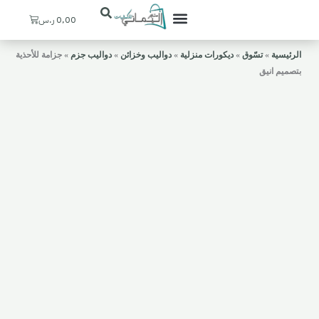
Cart
0,00
ر.س
تعرف علينا
ستيشنات القهوة
ديكورات منزلية
ركن اليماني
حسابي / التسجيل
المدخل والإستقبال
الرئيسية
»
تسّوق
»
ديكورات منزلية
»
دواليب وخزائن
»
دواليب جزم
»
جزامة للأحذية
بتصميم انيق