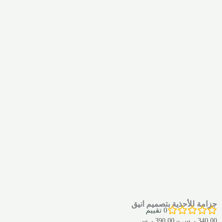
جزامة للأحذية بتصميم انيق
0
تقييم
340,00
ر.س
–
390,00
ر.س