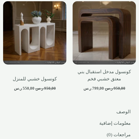
كونسول مدخل استقبال بني
معتق خشبي فخم
كونسول خشبي للمنزل
950,00
ر.س
799,00
ر.س
950,00
ر.س
550,00
ر.س
الوصف
معلومات إضافية
مراجعات (0)