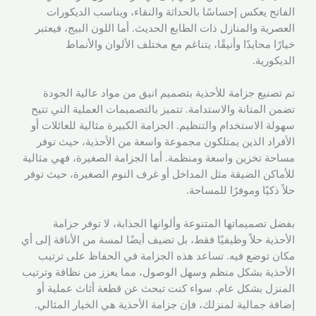
الفاتح يعكس إحساسًا بالحداثة والنقاء، ويناسب الديكورات
العصرية والمنازل ذات الطابع الحديث. أما اللون البيج، فيعتبر
خيارًا محايدًا وأنيقًا، يتناغم مع مختلف الألوان والأنماط
الديكورية.
تم تصنيع جزامة للأحذية بتصميم انيق من مواد عالية الجودة
تضمن المتانة والاستدامة. تتميز بالتصميمات العملية التي تتيح
سهولة الاستخدام والتنظيم. الجزامة الكبيرة مثالية للعائلات أو
الأفراد الذين يمتلكون مجموعة واسعة من الأحذية، حيث توفر
مساحة تخزين واسعة ومنظمة. أما الجزامة الصغيرة، فهي مثالية
للأماكن الضيقة مثل المداخل أو غرف النوم الصغيرة، حيث توفر
حلاً ذكيًا وموفرًا للمساحة.
بفضل تصميماتها المتنوعة وألوانها الجذابة، لا توفر جزامة
الأحذية حلاً وظيفيًا فقط، بل تضيف أيضًا لمسة من الأناقة إلى أي
مكان توضع فيه. تساعد هذه الجزامة في الحفاظ على ترتيب
الأحذية بشكل منظم وسهل الوصول، مما يعزز من نظافة وترتيب
المنزل بشكل عام. سواء كنت تبحث عن قطعة أثاث عملية أو
إضافة جمالية لمنزلك، فإن جزامة الأحذية هي الخيار المثالي.