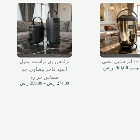
ضي
ترامس ون تراست ستيل
269,00
ر.س
ر.س
أسود فاخر بيضاوي مع
مقياس حرارة
274,00
ر.س
–
399,00
ر.س