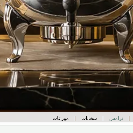
ترامس
سخانات
موزعات