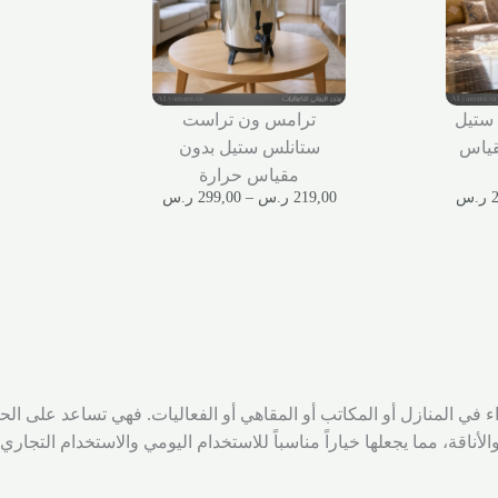
ستيل
ترامس ون تراست
قياس
ستانلس ستيل بدون
مقياس حرارة
ر.س
219,00
ر.س
–
299,00
ر.س
في المنازل أو المكاتب أو المقاهي أو الفعاليات. فهي تساعد على ا
أناقة، مما يجعلها خياراً مناسباً للاستخدام اليومي والاستخدام التجاري.