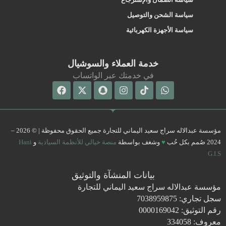
سياسة الشحن والتوصيل
سياسة الأجهزة الكهربائية
خدمة العملاء والسوشيال
في خدمتك عبر الواتساب
Facebook
Snapchat
X-
Instagram
Tiktok
Whatsapp
twitter
مؤسسة عبدالاله سراج سعيد اليماني للتجارة جميع الحقوق محفوظة | © 2026 –
2024 صُمم بكل حُب
♥
وشغف بواسطة
منصة خيالي للأنظمة السيادية
و
Hani
G.I.S
بيانات المنشآة والتوثيق
مؤسسة عبدالاله سراج سعيد اليماني للتجارة
سجل تجاري: 7038959875
رقم التوثيق: 0000169042
معروف: 334058