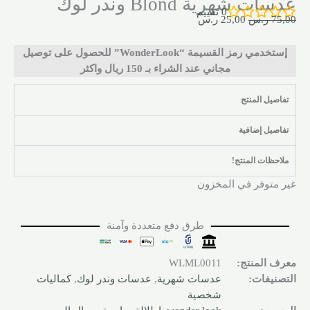
عدسات شهرية Blond وندر لوك
0
تقييم
75,00
ر.س
25,00
ر.س
إستخدمي رمز القسيمة “WonderLook” للحصول على توصيل
مجاني عند الشراء بـ 150 ريال واكثر
تفاصيل المنتج
تفاصيل إضافية
ملاحظات المنتج!
غير متوفر في المخزون
طرق دفع متعددة وآمنة
معرف المنتج:
WLML0011
التصنيفات:
عدسات شهرية
,
عدسات وندر لوك
,
كماليات
شخصية