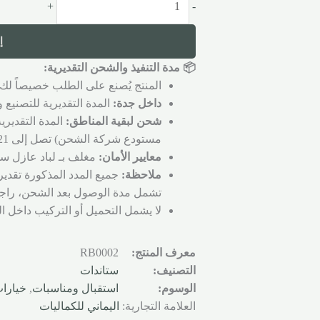
+
-
إ
📦 مدة التنفيذ والشحن التقديرية:
المنتج يُصنع على الطلب خصيصاً لك 
داخل جدة:
المدة التقديرية للتصنيع والتجهي
شحن لبقية المناطق:
المدة التقديري
مستودع شركة الشحن) تصل إلى 21 يوم عمل.
معايير الأمان:
مغلف بـ لباد عازل سم
ملاحظة:
جميع المدد المذكورة تقدير
تشمل مدة الوصول بعد الشحن، راجع
لا يشمل التحميل أو التركيب داخل ا
معرف المنتج:
RB0002
التصنيف:
ستاندات
الوسوم:
استقبال ومناسبات
,
خيارا
العلامة التجارية:
اليماني للكماليات